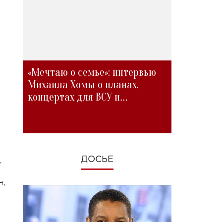
а
«Мечтаю о семье»: интервью
Михаила Хомы о планах,
концертах для ВСУ и
я
изменениях во время войны
ДОСЬЕ
,
н,