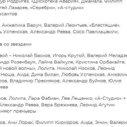
Тимур Родригез, «Дискотека Авария», Джамала, Филипп
гей Лазарев, «Серебро», «А-студио»
рсантов
, Анжелика Варум, Валерий Леонтьев, «Блестящие»,
ь Успенская, Александр Ревва, Сосо Павлиашвили,
в со звездами
вой – Николай Басков, Игорь Крутой, Валерий Меладзе
андр Розенбаум, Лайма Вайкуле, Кристина Орбакайте,
й новой волны», Лолита, Николай Носков, Леонид
, Нюша, Аида, Дима Билан, Любовь Успенская, Анжели
ров, Владимир Пресняков, Александр Буйнов, Юлия
чева
ров, Лолита, Лара Фабиан, Лев Лещенко, «А-Студио» +
Александр Ревва, Вера Брежнева, Леонид Агутин
олняют премьеры
ков, Ани Лорак, Филипп Киркоров, Аида, Эмин, Валери