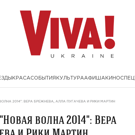
ЕЗДЫ
КРАСА
СОБЫТИЯ
КУЛЬТУРА
АФИША
КИНО
СПЕЦ
ОЛНА 2014": ВЕРА БРЕЖНЕВА, АЛЛА ПУГАЧЕВА И РИКИ МАРТИН
Новая волна 2014": Вера
ева и Рики Мартин