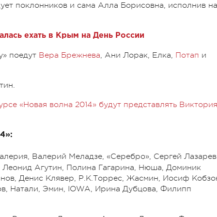
ует поклонников и сама Алла Борисовна, исполнив н
алась ехать в Крым на День России
у» поедут
Вера Брежнева
, Ани Лорак, Елка,
Потап
и
тин.
урсе «Новая волна 2014» будут представлять Виктори
4»:
Валерия, Валерий Меладзе, «Серебро», Сергей Лазарев
, Леонид Агутин, Полина Гагарина, Нюша, Доминик
ов, Денис Клявер, Р.К.Торрес, Жасмин, Иосиф Кобзо
ов, Натали, Эмин, IOWA, Ирина Дубцова, Филипп