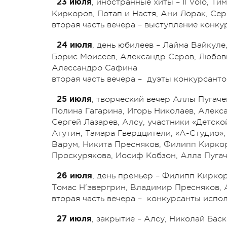
, иностранные хиты – Il Volo, 
23 июля
Киркоров, Потап и Настя, Ани Лорак, Сер
вторая часть вечера – выступление конку
, день юбилеев – Лайма Вайкуле
24 июля
Борис Моисеев, Александр Серов, Любов
Алессандро Сафина
вторая часть вечера – дуэты конкурсанто
, творческий вечер Аллы Пугаче
25 июля
Полина Гагарина, Игорь Николаев, Алекс
Сергей Лазарев, Алсу, участники «Детско
Агутин, Тамара Гвердцители, «А-Студио»
Варум, Никита Пресняков, Филипп Кирко
Проскурякова, Иосиф Кобзон, Алла Пуга
, день премьер – Филипп Кирко
26 июля
Томас Н'эвергрин, Владимир Пресняков, 
вторая часть вечера – конкурсанты исп
, закрытие – Алсу, Николай Бас
27 июля