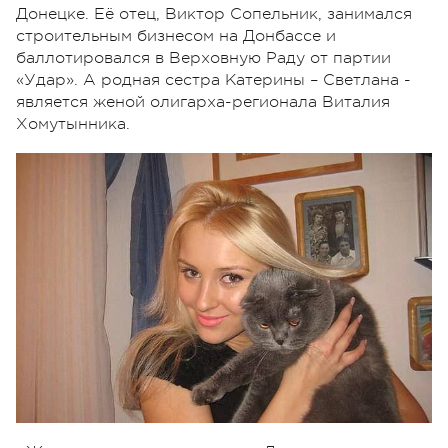
Донецке. Её отец, Виктор Сопельник, занимался
строительным бизнесом на Донбассе и
баллотировался в Верховную Раду от партии
«Удар». А родная сестра Катерины – Светлана -
является женой олигарха-регионала Виталия
Хомутынника.