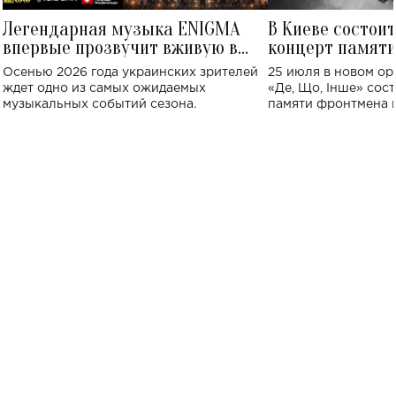
Легендарная музыка ENIGMA
В Киеве состои
впервые прозвучит вживую в
концерт памят
Украине: где состоится концерт
Клименко: более
Осенью 2026 года украинских зрителей
25 июля в новом op
исполнят песн
ждет одно из самых ожидаемых
«Де, Що, Інше» сос
музыкальных событий сезона.
памяти фронтмена
Михаила Клименко. 
особенный музыкал
посвященный артист
стало символом ис
настоящей любви.