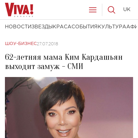
UK
НОВОСТИ
ЗВЕЗДЫ
КРАСА
СОБЫТИЯ
КУЛЬТУРА
АФ
27.07.2018
ШОУ-БИЗНЕС
62-летняя мама Ким Кардашьян
выходит замуж - СМИ