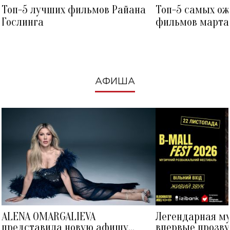
Топ-5 лучших фильмов Райана
Топ-5 самых о
Гослинга
фильмов марта 
посмотреть в к
АФИША
ALENA OMARGALIEVA
Легендарная м
представила новую афишу
впервые прозву