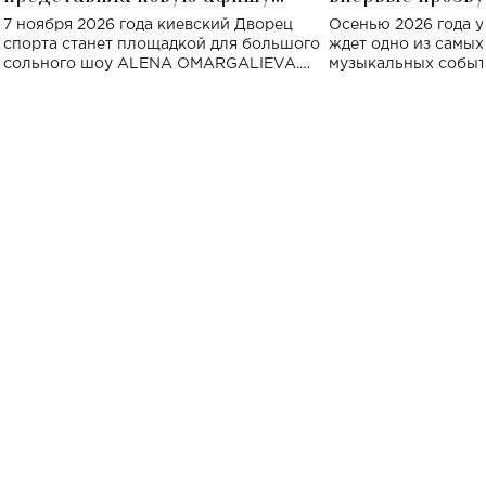
большого концерта во Дворце
Украине: где со
7 ноября 2026 года киевский Дворец
Осенью 2026 года у
спорта
спорта станет площадкой для большого
ждет одно из самы
сольного шоу ALENA OMARGALIEVA.
музыкальных событ
Концерт получил символичное название
«Не пьяная — влюбленная».