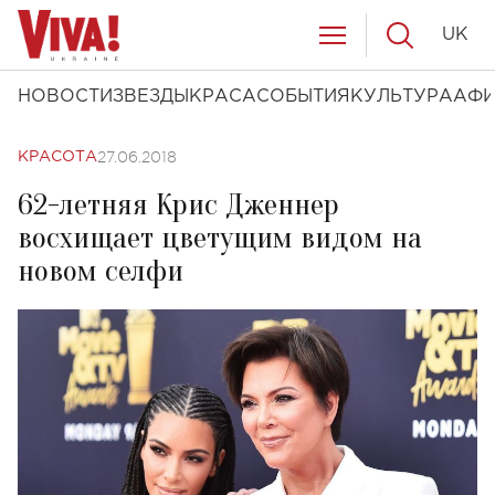
UK
НОВОСТИ
ЗВЕЗДЫ
КРАСА
СОБЫТИЯ
КУЛЬТУРА
АФ
27.06.2018
КРАСОТА
62-летняя Крис Дженнер
восхищает цветущим видом на
новом селфи