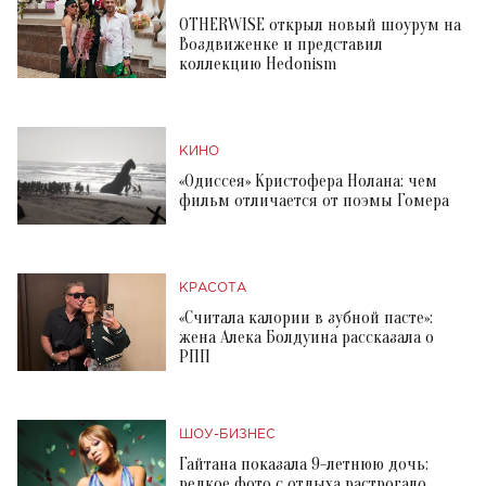
OTHERWISE открыл новый шоурум на
Воздвиженке и представил
коллекцию Hedonism
КИНО
«Одиссея» Кристофера Нолана: чем
фильм отличается от поэмы Гомера
КРАСОТА
«Считала калории в зубной пасте»:
жена Алека Болдуина рассказала о
РПП
ШОУ-БИЗНЕС
Гайтана показала 9-летнюю дочь:
редкое фото с отдыха растрогало