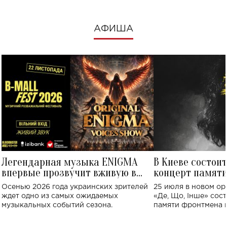
АФИША
Легендарная музыка ENIGMA
В Киеве состои
впервые прозвучит вживую в
концерт памят
Украине: где состоится концерт
Клименко: более
Осенью 2026 года украинских зрителей
25 июля в новом op
исполнят песн
ждет одно из самых ожидаемых
«Де, Що, Інше» сос
музыкальных событий сезона.
памяти фронтмена
Михаила Клименко. 
особенный музыкал