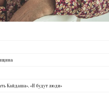
онщина
ать Кайдаша», «И будут люди»