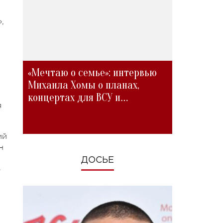
,
«Мечтаю о семье»: интервью
Михаила Хомы о планах,
концертах для ВСУ и
я
изменениях во время войны
ий
н
ДОСЬЕ
о