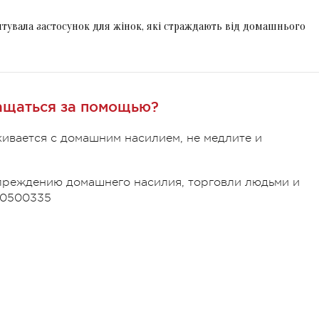
нтувала застосунок для жінок, які страждають від домашнього
ащаться за помощью?
кивается с домашним насилием, не медлите и
упреждению домашнего насилия, торговли людьми и
00500335