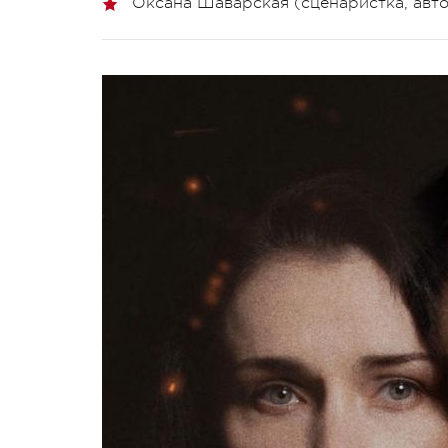
Оксана Шаварская (сценаристка, авт