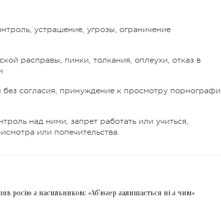
онтроль, устрашение, угрозы, ограничение
кой расправы, пинки, толкания, оплеухи, отказ в
и
 без согласия, принуждение к просмотру порнографи
троль над ними, запрет работать или учиться,
рисмотра или попечительства.
яв росію з насильником: «Аб'юзер залишається ні з чим»