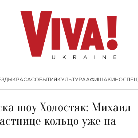
ЕЗДЫ
КРАСА
СОБЫТИЯ
КУЛЬТУРА
АФИША
КИНО
СПЕЦ
ска шоу Холостяк: Михаил
астнице кольцо уже на