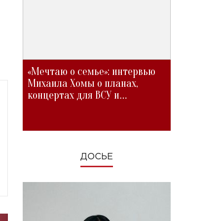
«Мечтаю о семье»: интервью
Михаила Хомы о планах,
концертах для ВСУ и
изменениях во время войны
ДОСЬЕ