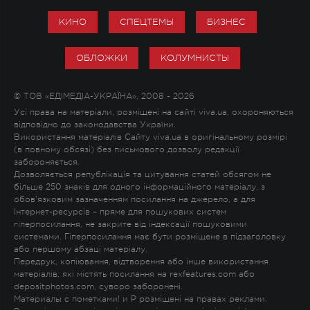
КИНО
СПЕЦТЕМЫ
БИЗНЕС
ОБЛОЖКИ
КОЛУМНИСТЫ
© ТОВ «ЕДІМЕДІА-УКРАЇНА», 2008 - 2026
Усі права на матеріали, розміщені на сайті viva.ua, охороняються
відповідно до законодавства України.
Використання матеріалів Сайту viva.ua в оригінальному розмірі
(в повному обсязі) без письмового дозволу редакції
забороняється.
Дозволяється републікація та цитування статей обсягом не
більше 250 знаків для одного інформаційного матеріалу, з
обов'язковим зазначенням посилання на джерело, а для
Інтернет-ресурсів – пряме для пошукових систем
гіперпосилання, не закрите від індексації пошуковими
системами. Гіперпосилання має бути розміщене в підзаголовку
або першому абзаці матеріалу.
Передрук, копіювання, відтворення або інше використання
матеріалів, які містять посилання на rexfeatures.com або
depositphotos.com, суворо заборонені.
Материалы с пометками
!
и
P
розміщені на правах реклами.