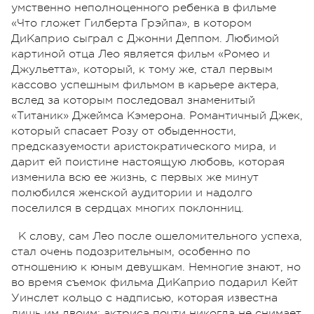
умственно неполноценного ребенка в фильме
«Что гложет Гилберта Грэйпа», в котором
ДиКаприо сыграл с Джонни Деппом. Любимой
картиной отца Лео является фильм «Ромео и
Джульетта», который, к тому же, стал первым
кассово успешным фильмом в карьере актера,
вслед за которым последовал знаменитый
«Титаник» Джеймса Кэмерона. Романтичный Джек,
который спасает Розу от обыденности,
предсказуемости аристократического мира, и
дарит ей поистине настоящую любовь, которая
изменила всю ее жизнь, с первых же минут
полюбился женской аудитории и надолго
поселился в сердцах многих поклонниц.
К слову, сам Лео после ошеломительного успеха,
стал очень подозрительным, особенно по
отношению к юным девушкам. Немногие знают, но
во время съемок фильма ДиКаприо подарил Кейт
Уинслет кольцо с надписью, которая известна
лишь им двоим; актриса почти никогда не снимает