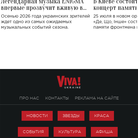
Легендарная музыка ENIGMA
В Киеве состои
впервые прозвучит вживую в
концерт памят
Украине: где состоится концерт
Клименко: более
Осенью 2026 года украинских зрителей
25 июля в новом op
исполнят песн
ждет одно из самых ожидаемых
«Де, Що, Інше» сос
музыкальных событий сезона.
памяти фронтмена
Михаила Клименко. 
особенный музыкал
посвященный артист
стало символом ис
настоящей любви.
ПРО НАС
КОНТАКТЫ
РЕКЛАМА НА САЙТЕ
НОВОСТИ
ЗВЕЗДЫ
КРАСА
СОБЫТИЯ
КУЛЬТУРА
АФИША