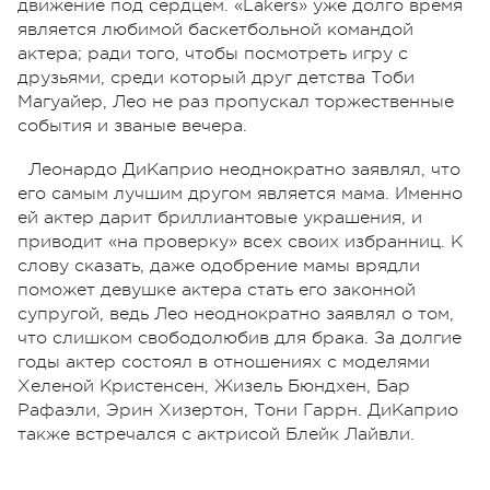
движение под сердцем. «Lakers» уже долго время
является любимой баскетбольной командой
актера; ради того, чтобы посмотреть игру с
друзьями, среди который друг детства Тоби
Магуайер, Лео не раз пропускал торжественные
события и званые вечера.
Леонардо ДиКаприо неоднократно заявлял, что
его самым лучшим другом является мама. Именно
ей актер дарит бриллиантовые украшения, и
приводит «на проверку» всех своих избранниц. К
слову сказать, даже одобрение мамы врядли
поможет девушке актера стать его законной
супругой, ведь Лео неоднократно заявлял о том,
что слишком свободолюбив для брака. За долгие
годы актер состоял в отношениях с моделями
Хеленой Кристенсен, Жизель Бюндхен, Бар
Рафаэли, Эрин Хизертон, Тони Гаррн. ДиКаприо
также встречался с актрисой Блейк Лайвли.