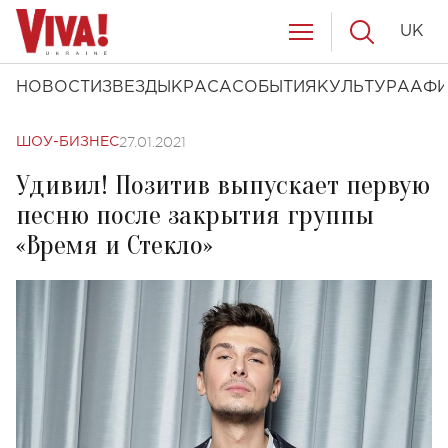
UK
НОВОСТИ
ЗВЕЗДЫ
КРАСА
СОБЫТИЯ
КУЛЬТУРА
АФ
27.01.2021
ШОУ-БИЗНЕС
Удивил! Позитив выпускает первую
песню после закрытия группы
«Время и Стекло»