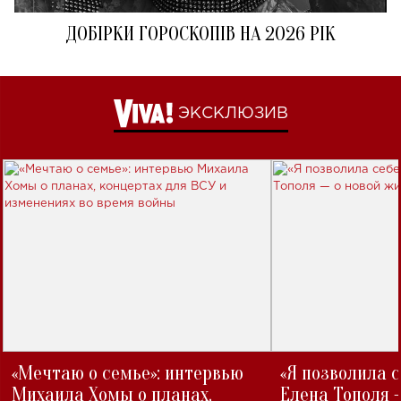
ДОБІРКИ ГОРОСКОПІВ НА 2026 РІК
ЭКСКЛЮЗИВ
«Мечтаю о семье»: интервью
«Я позволила 
Михаила Хомы о планах,
Елена Тополя 