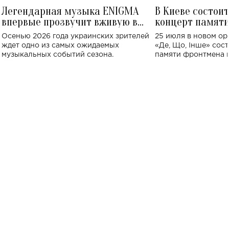
Легендарная музыка ENIGMA
В Киеве состои
впервые прозвучит вживую в
концерт памят
Украине: где состоится концерт
Клименко: более
Осенью 2026 года украинских зрителей
25 июля в новом op
исполнят песн
ждет одно из самых ожидаемых
«Де, Що, Інше» сос
музыкальных событий сезона.
памяти фронтмена
Михаила Клименко. 
особенный музыкал
посвященный артист
стало символом ис
настоящей любви.