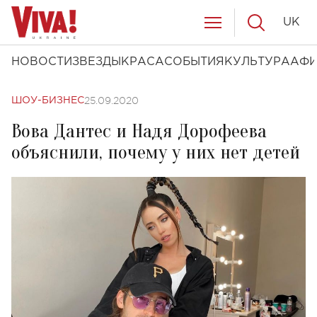
UK
НОВОСТИ
ЗВЕЗДЫ
КРАСА
СОБЫТИЯ
КУЛЬТУРА
АФ
25.09.2020
ШОУ-БИЗНЕС
Вова Дантес и Надя Дорофеева
объяснили, почему у них нет детей