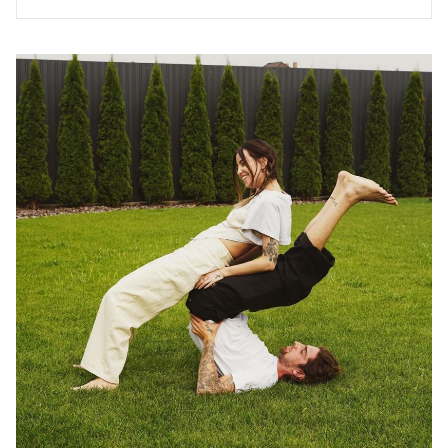
соблазняю"