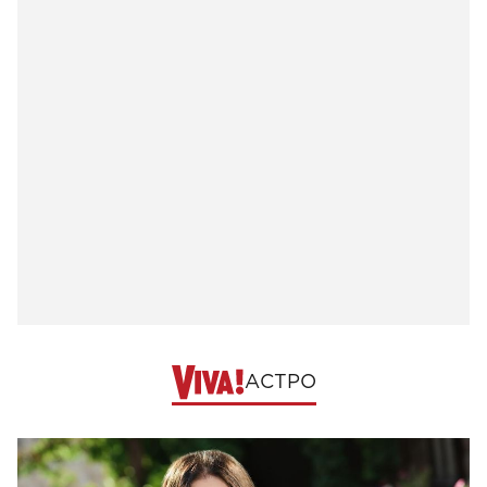
АСТРО