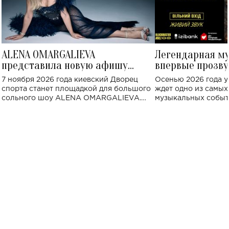
ALENA OMARGALIEVA
Легендарная м
представила новую афишу
впервые прозву
большого концерта во Дворце
Украине: где со
7 ноября 2026 года киевский Дворец
Осенью 2026 года у
спорта
спорта станет площадкой для большого
ждет одно из самы
сольного шоу ALENA OMARGALIEVA.
музыкальных событ
Концерт получил символичное название
«Не пьяная — влюбленная».