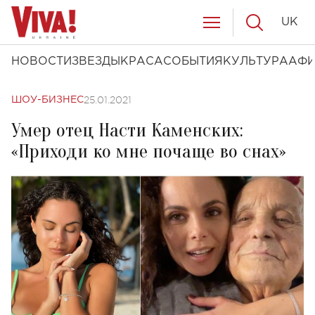
UK
НОВОСТИ
ЗВЕЗДЫ
КРАСА
СОБЫТИЯ
КУЛЬТУРА
АФ
25.01.2021
ШОУ-БИЗНЕС
Умер отец Насти Каменских:
«Приходи ко мне почаще во снах»