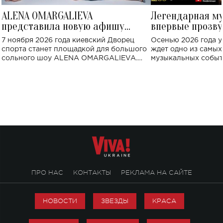
ALENA OMARGALIEVA
Легендарная м
представила новую афишу
впервые прозву
большого концерта во Дворце
Украине: где со
7 ноября 2026 года киевский Дворец
Осенью 2026 года у
спорта
спорта станет площадкой для большого
ждет одно из самы
сольного шоу ALENA OMARGALIEVA.
музыкальных событ
Концерт получил символичное название
«Не пьяная — влюбленная».
ПРО НАС
КОНТАКТЫ
РЕКЛАМА НА САЙТЕ
НОВОСТИ
ЗВЕЗДЫ
КРАСА