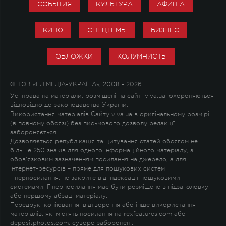
СОБЫТИЯ
КУЛЬТУРА
АФИША
КИНО
СПЕЦТЕМЫ
БИЗНЕС
ОБЛОЖКИ
КОЛУМНИСТЫ
© ТОВ «ЕДІМЕДІА-УКРАЇНА», 2008 - 2026
Усі права на матеріали, розміщені на сайті viva.ua, охороняються
відповідно до законодавства України.
Використання матеріалів Сайту viva.ua в оригінальному розмірі
(в повному обсязі) без письмового дозволу редакції
забороняється.
Дозволяється републікація та цитування статей обсягом не
більше 250 знаків для одного інформаційного матеріалу, з
обов'язковим зазначенням посилання на джерело, а для
Інтернет-ресурсів – пряме для пошукових систем
гіперпосилання, не закрите від індексації пошуковими
системами. Гіперпосилання має бути розміщене в підзаголовку
або першому абзаці матеріалу.
Передрук, копіювання, відтворення або інше використання
матеріалів, які містять посилання на rexfeatures.com або
depositphotos.com, суворо заборонені.