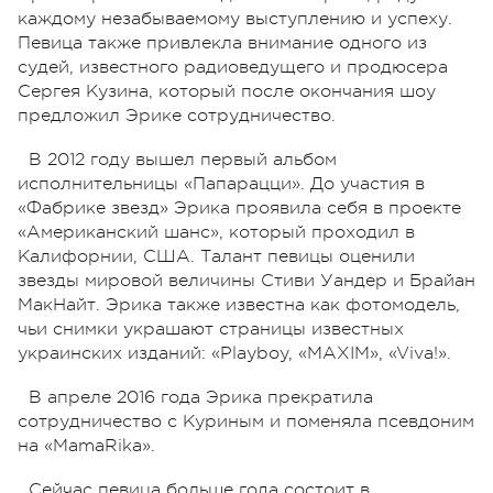
каждому незабываемому выступлению и успеху.
Певица также привлекла внимание одного из
судей, известного радиоведущего и продюсера
Сергея Кузина, который после окончания шоу
предложил Эрике сотрудничество.
В 2012 году вышел первый альбом
исполнительницы «Папарацци». До участия в
«Фабрике звезд» Эрика проявила себя в проекте
«Американский шанс», который проходил в
Калифорнии, США. Талант певицы оценили
звезды мировой величины Стиви Уандер и Брайан
МакНайт. Эрика также известна как фотомодель,
чьи снимки украшают страницы известных
украинских изданий: «Playboy, «MAXIM», «Viva!».
В апреле 2016 года Эрика прекратила
сотрудничество с Куриным и поменяла псевдоним
на «MamaRika».
Сейчас певица больше года состоит в