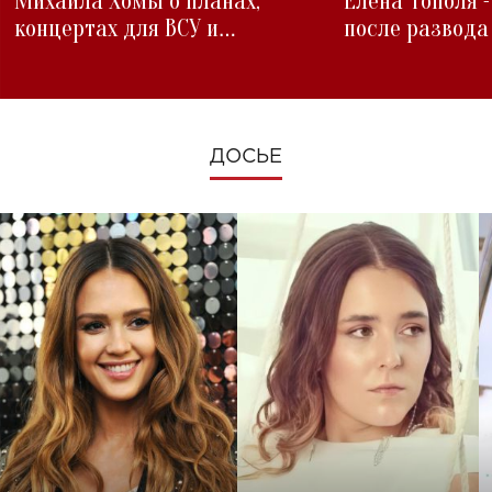
Михаила Хомы о планах,
Елена Тополя 
концертах для ВСУ и
после развода
изменениях во время войны
ДОСЬЕ