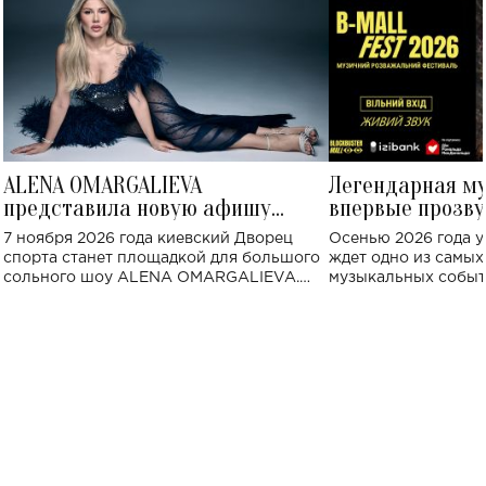
ALENA OMARGALIEVA
Легендарная м
представила новую афишу
впервые прозву
большого концерта во Дворце
Украине: где со
7 ноября 2026 года киевский Дворец
Осенью 2026 года у
спорта
спорта станет площадкой для большого
ждет одно из самы
сольного шоу ALENA OMARGALIEVA.
музыкальных событ
Концерт получил символичное название
«Не пьяная — влюбленная».