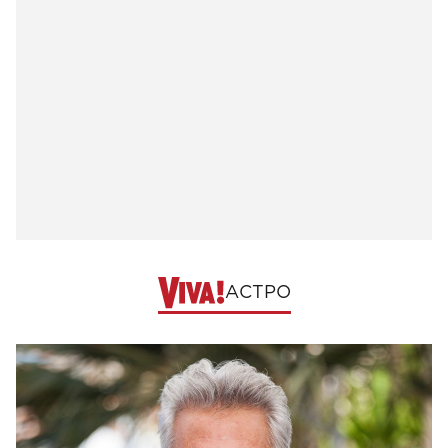
АСТРО