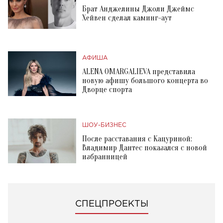
Брат Анджелины Джоли Джеймс
Хейвен сделал каминг-аут
АФИША
ALENA OMARGALIEVA представила
новую афишу большого концерта во
Дворце спорта
ШОУ-БИЗНЕС
После расставания с Кацуриной:
Владимир Дантес показался с новой
избранницей
СПЕЦПРОЕКТЫ