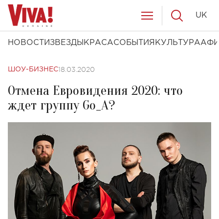
UK
НОВОСТИ
ЗВЕЗДЫ
КРАСА
СОБЫТИЯ
КУЛЬТУРА
АФ
18.03.2020
ШОУ-БИЗНЕС
Отмена Евровидения 2020: что
ждет группу Go_A?