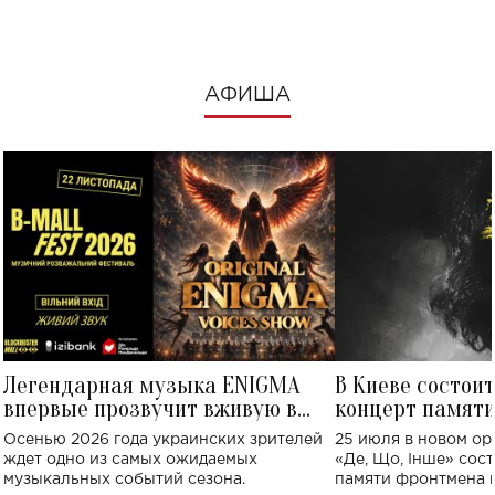
АФИША
Легендарная музыка ENIGMA
В Киеве состои
впервые прозвучит вживую в
концерт памят
Украине: где состоится концерт
Клименко: более
Осенью 2026 года украинских зрителей
25 июля в новом op
исполнят песн
ждет одно из самых ожидаемых
«Де, Що, Інше» сос
музыкальных событий сезона.
памяти фронтмена