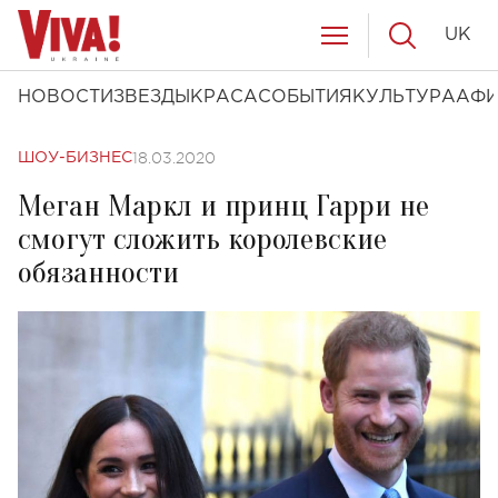
UK
НОВОСТИ
ЗВЕЗДЫ
КРАСА
СОБЫТИЯ
КУЛЬТУРА
АФ
18.03.2020
ШОУ-БИЗНЕС
Меган Маркл и принц Гарри не
смогут сложить королевские
обязанности