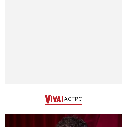
АСТРО