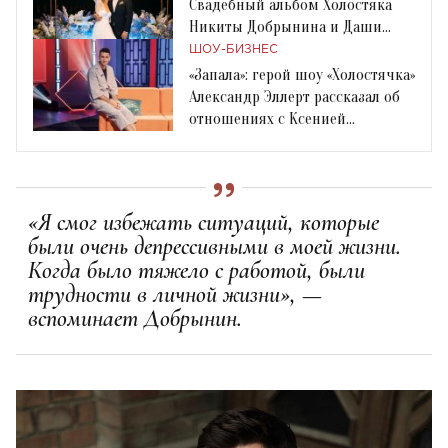
Свадебный альбом Холостяка
Никиты Добрынина и Даши
Квитковой
ШОУ-БИЗНЕС
«Запала»: герой шоу «Холостячка»
Александр Эллерт рассказал об
отношениях с Ксенией
Мишиной
«Я смог избежать ситуаций, которые
были очень депрессивными в моей жизни.
Когда было тяжело с работой, были
трудности в личной жизни», —
вспоминает Добрынин.