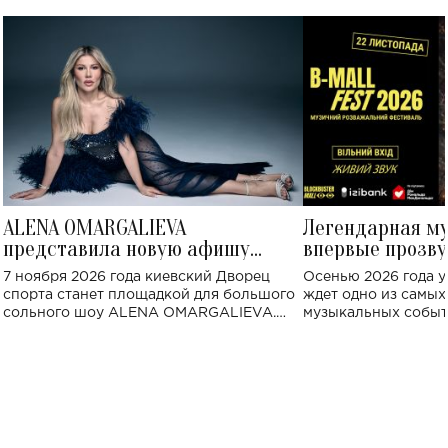
ALENA OMARGALIEVA
Легендарная м
представила новую афишу
впервые прозву
большого концерта во Дворце
Украине: где со
7 ноября 2026 года киевский Дворец
Осенью 2026 года у
спорта
спорта станет площадкой для большого
ждет одно из самы
сольного шоу ALENA OMARGALIEVA.
музыкальных событ
Концерт получил символичное название
«Не пьяная — влюбленная».