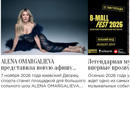
ALENA OMARGALIEVA
Легендарная м
представила новую афишу
впервые прозву
большого концерта во Дворце
Украине: где со
7 ноября 2026 года киевский Дворец
Осенью 2026 года у
спорта
спорта станет площадкой для большого
ждет одно из самы
сольного шоу ALENA OMARGALIEVA.
музыкальных событ
Концерт получил символичное название
«Не пьяная — влюбленная».