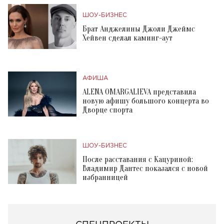
ШОУ-БИЗНЕС
Брат Анджелины Джоли Джеймс
Хейвен сделал каминг-аут
АФИША
ALENA OMARGALIEVA представила
новую афишу большого концерта во
Дворце спорта
ШОУ-БИЗНЕС
После расставания с Кацуриной:
Владимир Дантес показался с новой
избранницей