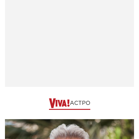
АСТРО