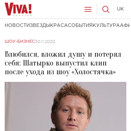
UK
НОВОСТИ
ЗВЕЗДЫ
КРАСА
СОБЫТИЯ
КУЛЬТУРА
АФ
30.11.2020
ШОУ-БИЗНЕС
Влюбился, вложил душу и потерял
себя: Шатырко выпустил клип
после ухода из шоу «Холостячка»