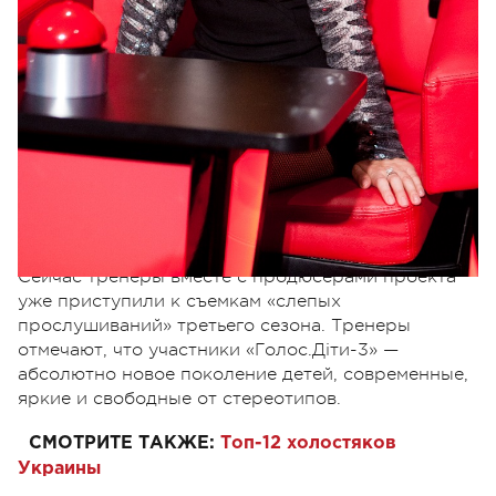
Для певца и продюсера
Потапа
этот сезон
«Голос.Діти» станет вторым. А мультиартист и
кумир молодежи и детей
Monatik займет
тренерское кресло детского вокального
.
проекта впервые
Сейчас тренеры вместе с продюсерами проекта
уже приступили к съемкам «слепых
прослушиваний» третьего сезона. Тренеры
отмечают, что участники «Голос.Діти-3»
—
абсолютно новое поколение детей, современные,
яркие и свободные от стереотипов.
СМОТРИТЕ ТАКЖЕ:
Топ-12 холостяков
Украины