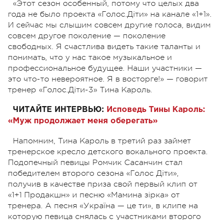
«Этот сезон особенный, потому что целых два
года не было проекта «Голос.Діти» на канале «1+1».
И сейчас мы слышим совсем другие голоса, видим
совсем другое поколение
—
поколение
свободных. Я счастлива видеть такие таланты и
понимать, что у нас такое музыкальное и
профессиональное будущее. Наши участники
—
это что-то невероятное. Я в восторге!»
—
говорит
тренер «Голос.Діти-3» Тина Кароль.
ЧИТАЙТЕ ИНТЕРВЬЮ:
Исповедь Тины Кароль:
«Муж продолжает меня оберегать»
Напомним, Тина Кароль в третий раз займет
тренерское кресло детского вокального проекта.
Подопечный певицы Ромчик Сасанчин стал
победителем второго сезона «Голос Діти»,
получив в качестве приза свой первый клип от
«1+1 Продакшн» и песню «Мамина зірка» от
тренера. А песня «Україна
—
це ти», в клипе на
которую певица снялась с участниками второго