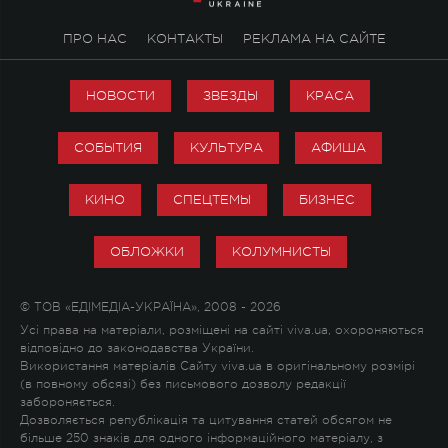
ПРО НАС
КОНТАКТЫ
РЕКЛАМА НА САЙТЕ
НОВОСТИ
ЗВЕЗДЫ
КРАСА
СОБЫТИЯ
КУЛЬТУРА
АФИША
КИНО
СПЕЦТЕМЫ
БИЗНЕС
ОБЛОЖКИ
КОЛУМНИСТЫ
© ТОВ «ЕДІМЕДІА-УКРАЇНА», 2008 - 2026
Усі права на матеріали, розміщені на сайті viva.ua, охороняються
відповідно до законодавства України.
Використання матеріалів Сайту viva.ua в оригінальному розмірі
(в повному обсязі) без письмового дозволу редакції
забороняється.
Дозволяється републікація та цитування статей обсягом не
більше 250 знаків для одного інформаційного матеріалу, з