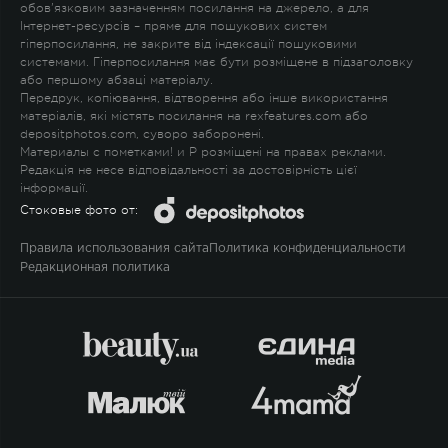
обов'язковим зазначенням посилання на джерело, а для
Інтернет-ресурсів – пряме для пошукових систем
гіперпосилання, не закрите від індексації пошуковими
системами. Гіперпосилання має бути розміщене в підзаголовку
або першому абзаці матеріалу.
Передрук, копіювання, відтворення або інше використання
матеріалів, які містять посилання на rexfeatures.com або
depositphotos.com, суворо заборонені.
Материалы с пометками
!
и
P
розміщені на правах реклами.
Редакція не несе відповідальності за достовірність цієї
інформації.
Стоковые фото от:
Правила использования сайта
Политика конфиденциальности
Редакционная политика