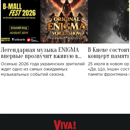
Легендарная музыка ENIGMA
В Киеве состои
впервые прозвучит вживую в
концерт памят
Украине: где состоится концерт
Клименко: более
Осенью 2026 года украинских зрителей
25 июля в новом op
исполнят песн
ждет одно из самых ожидаемых
«Де, Що, Інше» сос
музыкальных событий сезона.
памяти фронтмена
Михаила Клименко. 
особенный музыкал
посвященный артист
стало символом ис
настоящей любви.