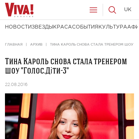
UK
НОВОСТИ
ЗВЕЗДЫ
КРАСА
СОБЫТИЯ
КУЛЬТУРА
АФ
ГЛАВНАЯ
АРХИВ
ТИНА КАРОЛЬ СНОВА СТАЛА ТРЕНЕРОМ ШОУ "ГО
Тина Кароль снова стала тренером
шоу "Голос.Діти-3"
22.08.2016