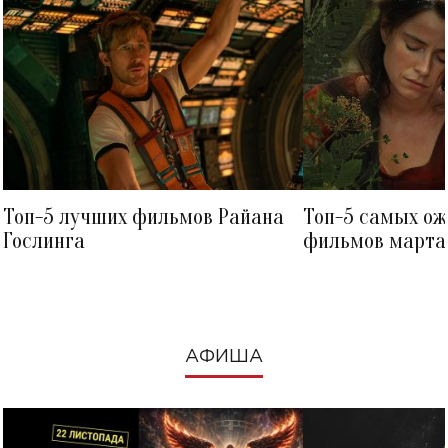
Топ-5 лучших фильмов Райана
Топ-5 самых о
Гослинга
фильмов марта 
посмотреть в к
АФИША