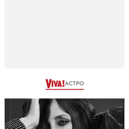
АСТРО