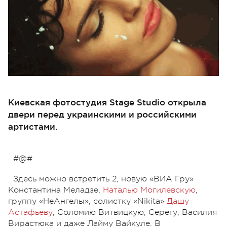
Киевская фотостудия Stage Studio открыла
двери перед украинскими и российскими
артистами.
#@#
Здесь можно встретить 2, новую «ВИА Гру»
Константина Меладзе,
Наталью Могилевскую
,
группу «НеАнгелы», солистку «Nikita»
Дашу
Астафьеву
, Соломию Витвицкую, Серегу, Василия
Вирастюка и даже Лайму Вайкуле. В