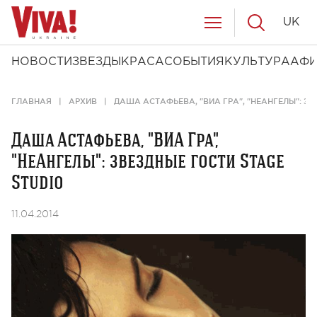
UK
НОВОСТИ
ЗВЕЗДЫ
КРАСА
СОБЫТИЯ
КУЛЬТУРА
АФ
ГЛАВНАЯ
АРХИВ
ДАША АСТАФЬЕВА, "ВИА ГРА", "НЕАНГЕЛЫ": ЗВ
Даша Астафьева, "ВИА Гра",
"НеАнгелы": звездные гости Stage
Studio
11.04.2014