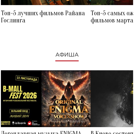
Топ-5 лучших фильмов Райана
Топ-5 самых о
Гослинга
фильмов марта 
посмотреть в к
АФИША
Легендарная музыка ENIGMA
В Киеве состои