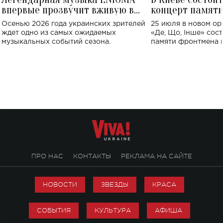
впервые прозвучит вживую в
концерт памят
Украине: где состоится концерт
Клименко: более
Осенью 2026 года украинских зрителей
25 июля в новом op
исполнят песн
ждет одно из самых ожидаемых
«Де, Що, Інше» сос
музыкальных событий сезона.
памяти фронтмена
Михаила Клименко. 
особенный музыкал
посвященный артист
стало символом ис
настоящей любви.
ПРО НАС
КОНТАКТЫ
РЕКЛАМА НА САЙТЕ
НОВОСТИ
ЗВЕЗДЫ
КРАСА
СОБЫТИЯ
КУЛЬТУРА
АФИША