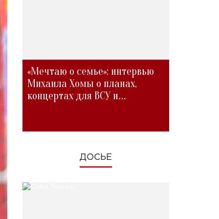
«Мечтаю о семье»: интервью
Михаила Хомы о планах,
концертах для ВСУ и
изменениях во время войны
ДОСЬЕ