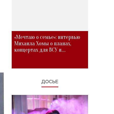
«Мечтаю о семье»: интервью
Михаила Хомы о планах,
концертах для ВСУ и
изменениях во время войны
ДОСЬЕ