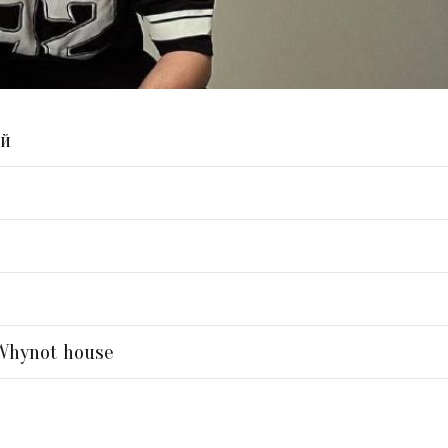
ий
Whynot house