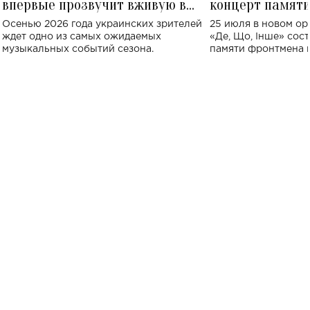
впервые прозвучит вживую в
концерт памят
Украине: где состоится концерт
Клименко: более
Осенью 2026 года украинских зрителей
25 июля в новом op
исполнят песн
ждет одно из самых ожидаемых
«Де, Що, Інше» сос
музыкальных событий сезона.
памяти фронтмена
Михаила Клименко. 
особенный музыкал
посвященный артист
стало символом ис
настоящей любви.