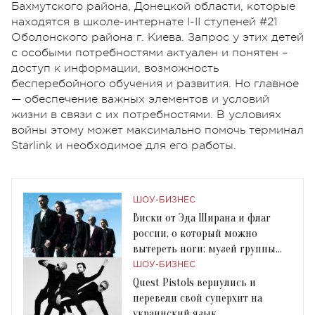
Бахмутского района, Донецкой области, которые
находятся в школе-интернате I-II ступеней #21
Оболонского района г. Киева. Запрос у этих детей
с особыми потребностями актуален и понятен –
доступ к информации, возможность
бесперебойного обучения и развития. Но главное
— обеспечение важных элементов и условий
жизни в связи с их потребностями. В условиях
войны этому может максимально помочь терминал
Starlink и необходимое для его работы.
ШОУ-БИЗНЕС
Виски от Эда Ширана и флаг
россии, о который можно
вытереть ноги: музей группы
«Антитіла» открыт
ШОУ-БИЗНЕС
Quest Pistols вернулись и
перевели свой суперхит на
украинский язык