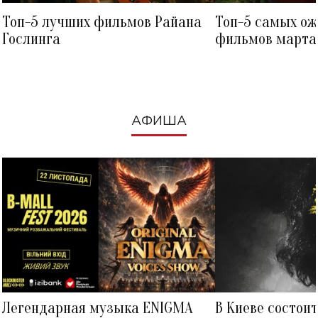
Топ-5 лучших фильмов Райана
Топ-5 самых о
Гослинга
фильмов марта 
посмотреть в к
АФИША
Легендарная музыка ENIGMA
В Киеве состои