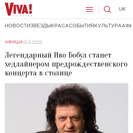
UK
НОВОСТИ
ЗВЕЗДЫ
КРАСА
СОБЫТИЯ
КУЛЬТУРА
АФ
15.12.2022
АФИША
Легендарный Иво Бобул станет
хедлайнером предрождественского
концерта в столице