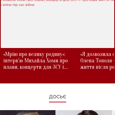
«Мрію про велику родину»:
«Я дозволила с
інтерв'ю Михайла Хоми про
Олена Тополя 
плани, концерти для ЗСУ і
життя після р
зміни під час війни
ДОСЬЄ