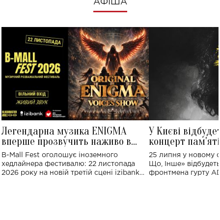
АФІША
Легендарна музика ENIGMA
У Києві відбуде
вперше прозвучить наживо в
концерт пам'ят
Україні: де відбудеться концерт
Клименка: понад
B-Mall Fest оголошує іноземного
25 липня у новому o
виконають пісн
хедлайнера фестивалю: 22 листопада
Що, Інше» відбудеть
2026 року на новій третій сцені izibank
фронтмена гурту A
stage відбудеться українська прем'єра
Клименка. Це буде 
ENIGMA VOICES' ORIGINAL LIVE SHOW.
вечір, присвячений 
творчість стала си
справжньої любові д