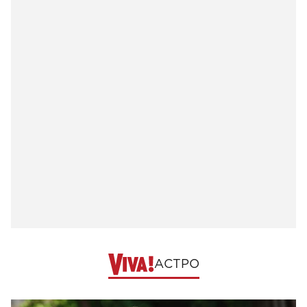
АСТРО