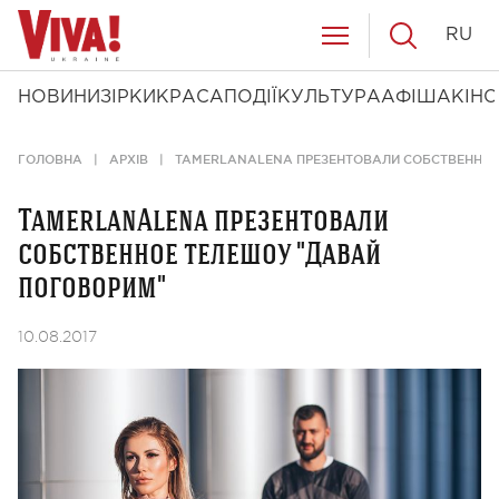
RU
НОВИНИ
ЗІРКИ
КРАСА
ПОДІЇ
КУЛЬТУРА
АФІША
КІНО
ГОЛОВНА
АРХІВ
TAMERLANALENA ПРЕЗЕНТОВАЛИ СОБСТВЕННОЕ
TamerlanAlena презентовали
собственное телешоу "Давай
поговорим"
10.08.2017