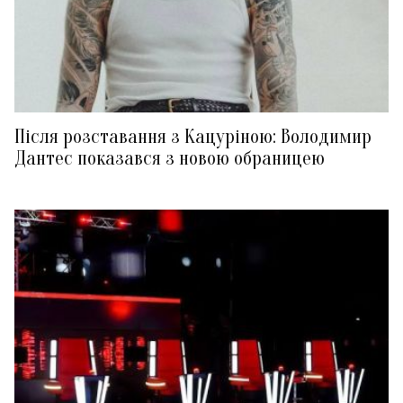
Після розставання з Кацуріною: Володимир
Дантес показався з новою обраницею