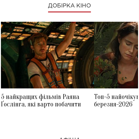
ДОБІРКА КІНО
5 найкращих фільмів Раяна
Топ-5 найочіку
Ґослінга, які варто побачити
березня-2026