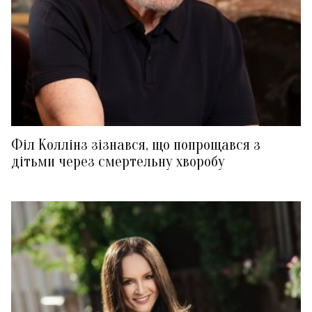
Філ Коллінз зізнався, що попрощався з
дітьми через смертельну хворобу