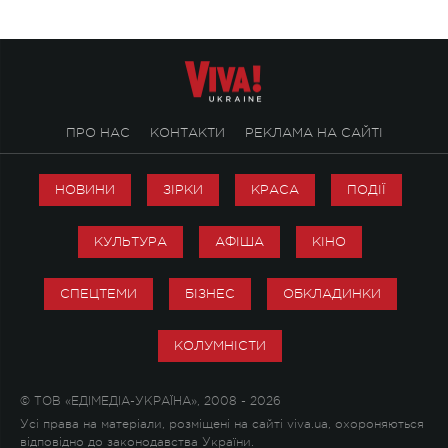
ПРО НАС
КОНТАКТИ
РЕКЛАМА НА САЙТІ
НОВИНИ
ЗІРКИ
КРАСА
ПОДІЇ
КУЛЬТУРА
АФІША
КІНО
СПЕЦТЕМИ
БІЗНЕС
ОБКЛАДИНКИ
КОЛУМНІСТИ
© ТОВ «ЕДІМЕДІА-УКРАЇНА», 2008 - 2026
Усі права на матеріали, розміщені на сайті viva.ua, охороняються
відповідно до законодавства України.