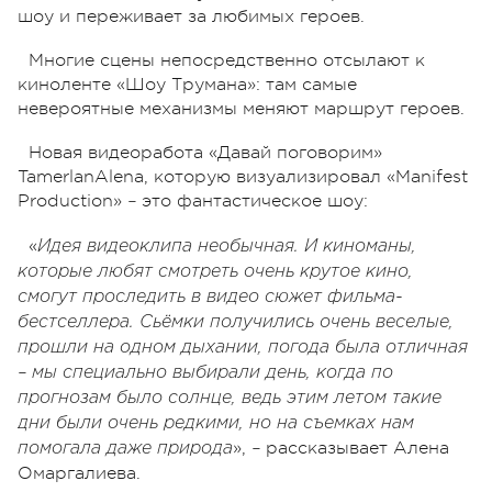
шоу и переживает за любимых героев.
Многие сцены непосредственно отсылают к
киноленте «Шоу Трумана»: там самые
невероятные механизмы меняют маршрут героев.
Новая видеоработа «Давай поговорим»
TamerlanAlena, которую визуализировал «Manifest
Production»
это фантастическое шоу:
–
«
Идея видеоклипа необычная. И киноманы,
которые любят смотреть очень крутое кино,
смогут проследить в видео сюжет фильма-
бестселлера. Сьёмки получились очень веселые,
прошли на одном дыхании, погода была отличная
– мы специально выбирали день, когда по
прогнозам было солнце, ведь этим летом такие
дни были очень редкими, но на съемках нам
»,
рассказывает Алена
помогала даже природа
–
Омаргалиева.