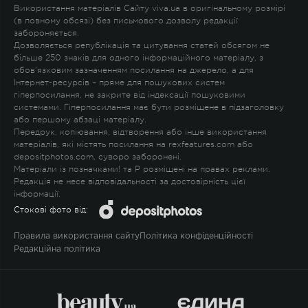
Використання матеріалів Сайту viva.ua в оригінальному розмірі
(в повному обсязі) без письмового дозволу редакції
забороняється.
Дозволяється републікація та цитування статей обсягом не
більше 250 знаків для одного інформаційного матеріалу, з
обов'язковим зазначенням посилання на джерело, а для
Інтернет-ресурсів – пряме для пошукових систем
гіперпосилання, не закрите від індексації пошуковими
системами. Гіперпосилання має бути розміщене в підзаголовку
або першому абзаці матеріалу.
Передрук, копіювання, відтворення або інше використання
матеріалів, які містять посилання на rexfeatures.com або
depositphotos.com, суворо заборонені.
Матеріали із позначками
!
та
P
розміщені на правах реклами.
Редакція не несе відповідальності за достовірність цієї
інформації.
Стокові фото від:
Правила використання сайту
Політика конфіденційності
Редакційна політика