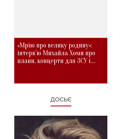
«Мрію про велику родину»:
інтерв'ю Михайла Хоми про
плани, концерти для ЗСУ і
зміни під час війни
ДОСЬЄ