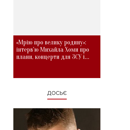
«Мрію про велику родину»:
інтерв'ю Михайла Хоми про
плани, концерти для ЗСУ і
зміни під час війни
ДОСЬЄ