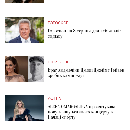
ГОРОСКОП
Гороскоп на 8 серпня для всіх знаків
зодіаку
ШОУ-БІЗНЕС
Брат Анджеліни Джолі Джеймс Гейвен
зробив камінг-аут
АФІША
ALENA OMARGALIEVA презентувала
нову афішу великого концерту в
Палаці спорту