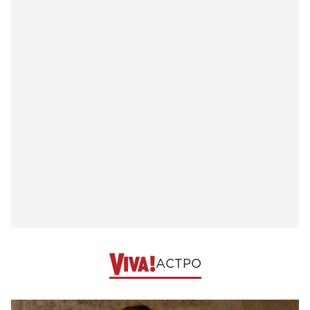
АСТРО