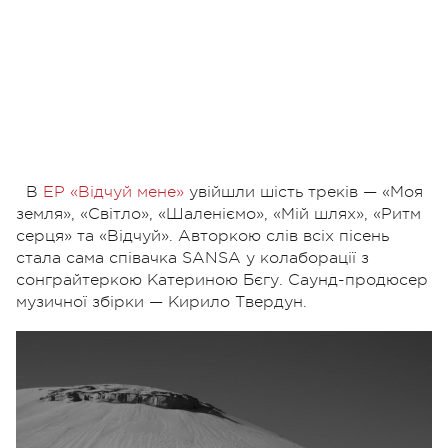
В
EP «Відчуй мене»
увійшли шість треків — «Моя
земля», «Світло», «Шаленіємо», «Мій шлях»,
«Ритм
серця» та «Відчуй». Авторкою слів всіх пісень
стала сама співачка SANSA у колаборації з
сонграйтеркою Катериною Бєгу. Саунд-продюсер
музичної збірки — Кирило Твердун.