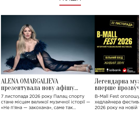
ALENA OMARGALIEVA
Легендарна му
презентувала нову афішу
вперше прозвуч
великого концерту в Палаці
Україні: де від
7 листопада 2026 року Палац спорту
B-Mall Fest оголош
спорту
стане місцем великої музичної історії —
хедлайнера фестива
«Не пʼяна — закохана», саме так
2026 року на новій т
символічно названо майбутній концерт
stage відбудеться у
ALENA OMARGALIEVA.
ENIGMA VOICES' OR