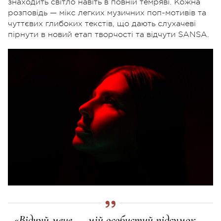
знаходить світло навіть в повній темряві. Кожна
розповідь — мікс легких музичних поп-мотивів та
чуттєвих глибоких текстів, що дають слухачеві
пірнути в новий етап творчості та відчути SANSA.
«Відчуй мене — мій особистий підсумок