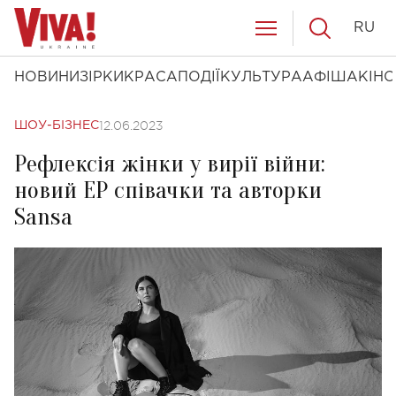
RU
НОВИНИ
ЗІРКИ
КРАСА
ПОДІЇ
КУЛЬТУРА
АФІША
КІНО
12.06.2023
ШОУ-БІЗНЕС
Рефлексія жінки у вирії війни:
новий EP співачки та авторки
Sansa