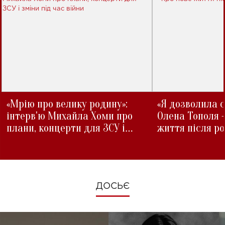
«Мрію про велику родину»:
«Я дозволила с
інтерв'ю Михайла Хоми про
Олена Тополя 
плани, концерти для ЗСУ і
життя після р
зміни під час війни
ДОСЬЄ