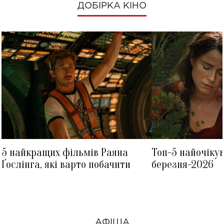
ДОБІРКА КІНО
5 найкращих фільмів Раяна
Топ-5 найочіку
Ґослінга, які варто побачити
березня-2026
АФІША