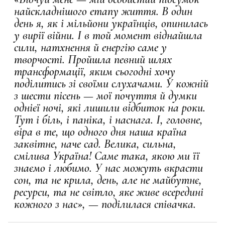
найскладнішого етапу життя. В один
день я, як і мільйони українців, опинилась
у вирії війни. І в той момент віднайшла
сили, натхнення й енергію саме у
творчості. Пройшла певний шлях
трансформації, яким сьогодні хочу
поділитись зі своїми слухачами.
У кожній
з шести пісень — мої почуття й думки
однієї ночі, які лишили відбиток на роки.
Тут і біль, і паніка, і наснага. І, головне,
віра в те, що одного дня наша країна
заквітне, наче сад. Велика, сильна,
смілива Україна! Саме така, якою ми її
знаємо і любимо. У нас можуть вкрасти
сон, та не крила, день, але не майбутнє,
ресурси, та не світло, яке живе всередині
кожного з нас», — поділилася співачка.