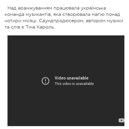
Над аранжуванням працювала українська
команда музикантів, яка створювала магію понад
чотири місяці. Саундпродюсером, автором музики
та слів є Тіна Кароль.