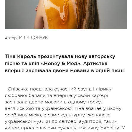
Автор:
МІЛА ДОНЧУК
Тіна Кароль презентувала нову авторську
пісню та кліп «Honey & Мед». Артистка
вперше заспівала двома мовами в одній пісні.
Співачка поєднала сучасний саунд і лірику
любовної балади та вперше у своїй кар’єрі
заспівала двома мовами в одному треку:
англійською та українською. Тіна вбачає у цьому
особливу місію, а саме культурну експансію
української музики до світової аудиторії, таким
чином прославляючи сучасну
музичну Україну. У