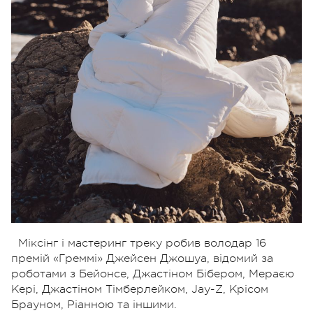
Міксінг і мастеринг треку робив володар 16
премій «Греммі» Джейсен Джошуа, відомий за
роботами з Бейонсе, Джастіном Бібером, Мераєю
Кері, Джастіном Тімберлейком, Jay-Z, Крісом
Брауном, Ріанною та іншими.