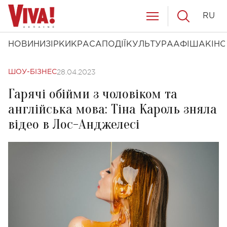
RU
НОВИНИ
ЗІРКИ
КРАСА
ПОДІЇ
КУЛЬТУРА
АФІША
КІНО
28.04.2023
ШОУ-БІЗНЕС
Гарячі обійми з чоловіком та
англійська мова: Тіна Кароль зняла
відео в Лос-Анджелесі