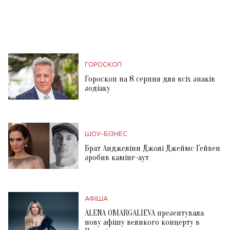
ГОРОСКОП
Гороскоп на 8 серпня для всіх знаків
зодіаку
ШОУ-БІЗНЕС
Брат Анджеліни Джолі Джеймс Гейвен
зробив камінг-аут
АФІША
ALENA OMARGALIEVA презентувала
нову афішу великого концерту в