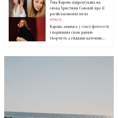
Тіна Кароль відреагувала на
слова Христини Соловій про її
російськомовні пісні
КРАСА
Кароль знялась у сексі-фотосесії
і порівняла свою ранню
творчість з гидким каченям:
«Наївні пісні»