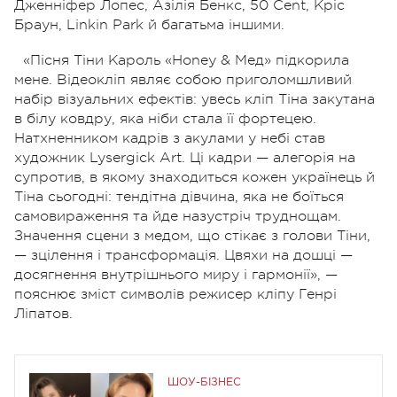
Дженніфер Лопес, Азілія Бенкс, 50 Cent, Кріс
Браун, Linkin Park й багатьма іншими.
«Пісня Тіни Кароль «Honey & Мед» підкорила
мене. Відеокліп являє собою приголомшливий
набір візуальних ефектів: увесь кліп Тіна закутана
в білу ковдру, яка ніби стала її фортецею.
Натхненником кадрів з акулами у небі став
художник Lysergick Art. Ці кадри — алегорія на
супротив, в якому знаходиться кожен українець й
Тіна сьогодні: тендітна дівчина, яка не боїться
самовираження та йде назустріч труднощам.
Значення сцени з медом, що стікає з голови Тіни,
— зцілення і трансформація. Цвяхи на дошці —
досягнення внутрішнього миру і гармонії», —
пояснює зміст символів режисер кліпу Генрі
Ліпатов.
ШОУ-БІЗНЕС