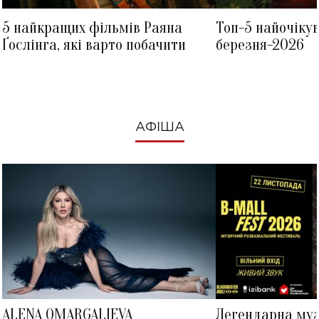
5 найкращих фільмів Раяна
Топ-5 найочіку
Ґослінга, які варто побачити
березня-2026
АФІША
ALENA OMARGALIEVA
Легендарна му