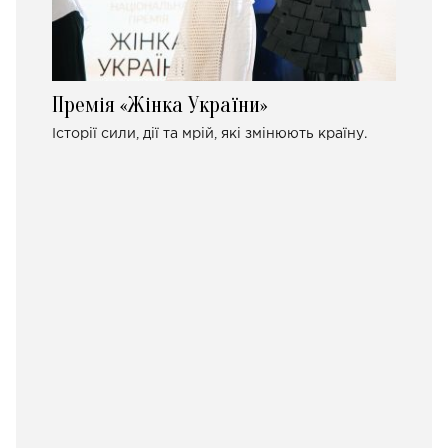
Премія «Жінка України»
Історії сили, дії та мрій, які змінюють країну.