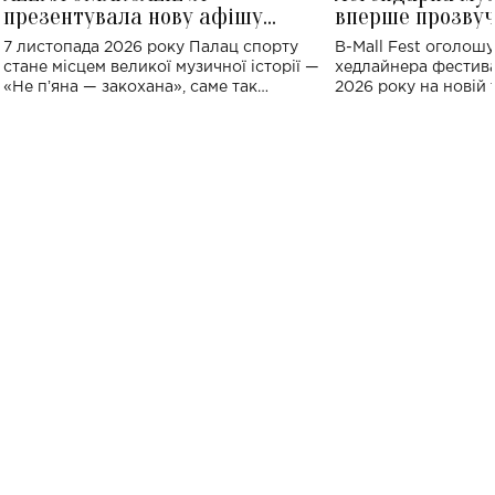
презентувала нову афішу
вперше прозвуч
великого концерту в Палаці
Україні: де від
7 листопада 2026 року Палац спорту
B-Mall Fest оголош
спорту
стане місцем великої музичної історії —
хедлайнера фестива
«Не пʼяна — закохана», саме так
2026 року на новій т
символічно названо майбутній концерт
stage відбудеться у
ALENA OMARGALIEVA.
ENIGMA VOICES' OR