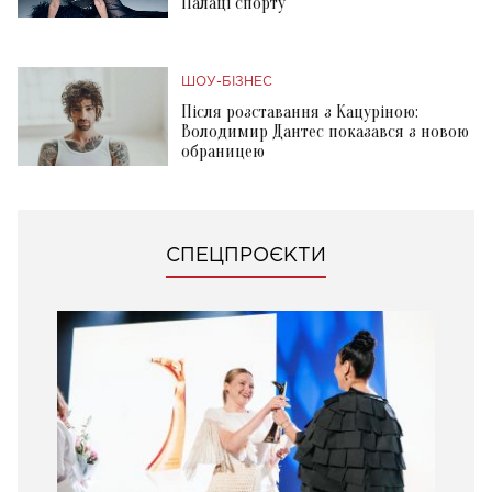
Палаці спорту
ШОУ-БІЗНЕС
Після розставання з Кацуріною:
Володимир Дантес показався з новою
обраницею
СПЕЦПРОЄКТИ