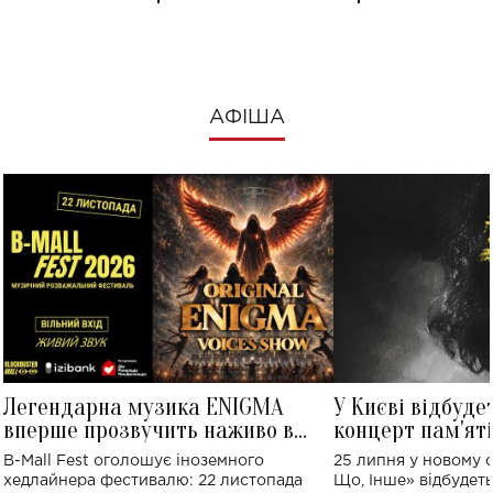
АФІША
Легендарна музика ENIGMA
У Києві відбуде
вперше прозвучить наживо в
концерт пам'ят
Україні: де відбудеться концерт
Клименка: понад
B-Mall Fest оголошує іноземного
25 липня у новому o
виконають пісн
хедлайнера фестивалю: 22 листопада
Що, Інше» відбудеть