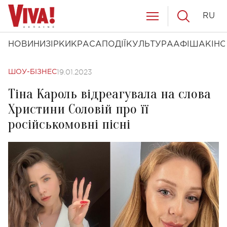
RU
НОВИНИ
ЗІРКИ
КРАСА
ПОДІЇ
КУЛЬТУРА
АФІША
КІНО
19.01.2023
ШОУ-БІЗНЕС
Тіна Кароль відреагувала на слова
Христини Соловій про її
російськомовні пісні