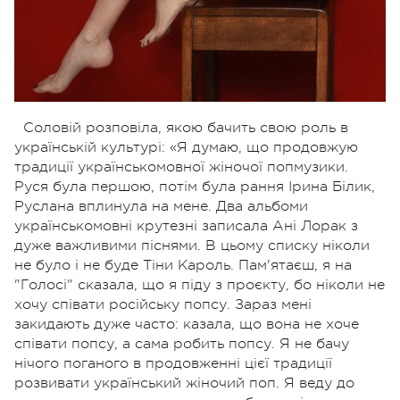
Соловій розповіла, якою бачить свою роль в
українській культурі: «Я думаю, що продовжую
традиції українськомовної жіночої попмузики.
Руся була першою, потім була рання Ірина Білик,
Руслана вплинула на мене. Два альбоми
українськомовні крутезні записала Ані Лорак з
дуже важливими піснями. В цьому списку ніколи
не було і не буде Тіни Кароль. Пам'ятаєш, я на
"Голосі" сказала, що я піду з проєкту, бо ніколи не
хочу співати російську попсу. Зараз мені
закидають дуже часто: казала, що вона не хоче
співати попсу, а сама робить попсу. Я не бачу
нічого поганого в продовженні цієї традиції
розвивати український жіночий поп. Я веду до