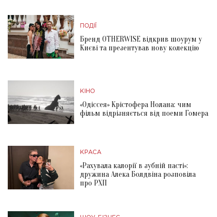
ПОДІЇ
Бренд OTHERWISE відкрив шоурум у
Києві та презентував нову колекцію
КІНО
«Одіссея» Крістофера Нолана: чим
фільм відрізняється від поеми Гомера
КРАСА
«Рахувала калорії в зубній пасті»:
дружина Алека Болдвіна розповіла
про РХП