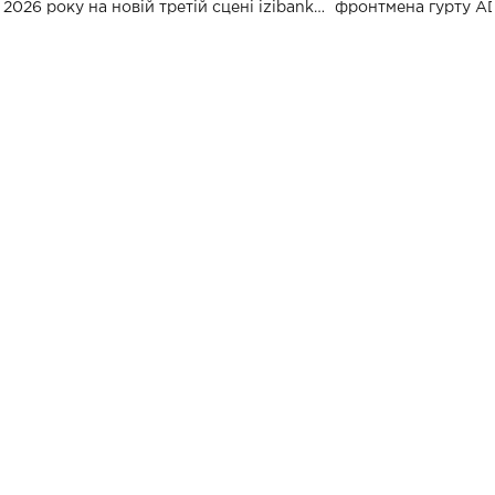
2026 року на новій третій сцені izibank
фронтмена гурту A
stage відбудеться українська прем'єра
Клименка. Це буде 
ENIGMA VOICES' ORIGINAL LIVE SHOW.
вечір, присвячений 
творчість стала си
справжньої любові д