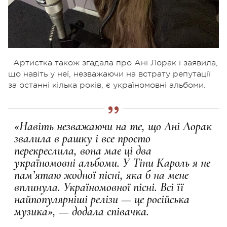
Артистка також згадала про Ані Лорак і заявила,
що навіть у неї, незважаючи на встрату репутації
за останні кілька років, є україномовні альбоми.
«Навіть незважаючи на те, що Ані Лорак
звалила в рашку і все просто
перекреслила, вона має ці два
україномовні альбоми. У Тіни Кароль я не
пам’ятаю жодної пісні, яка б на мене
вплинула. Україномовної пісні. Всі її
найпопулярніші релізи — це російська
музика», — додала співачка.