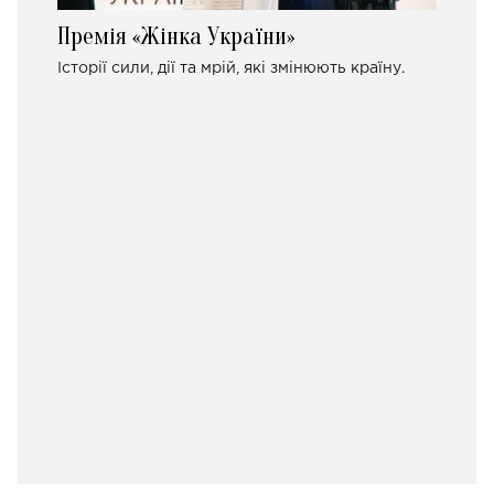
Премія «Жінка України»
Історії сили, дії та мрій, які змінюють країну.