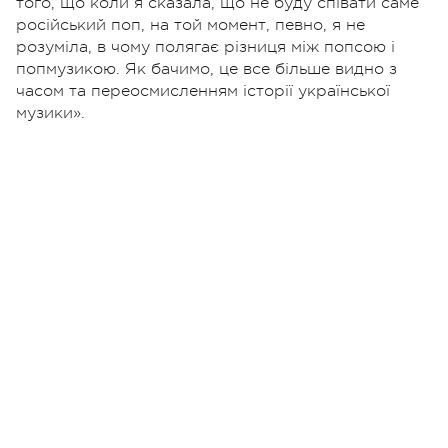
того, що коли я сказала, що не буду співати саме
російський поп, на той момент, певно, я не
розуміла, в чому полягає різниця між попсою і
попмузикою. Як бачимо, це все більше видно з
часом та переосмисленням історії української
музики».