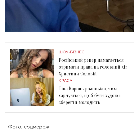
ШОУ-БІЗНЕС
Російський репер намагається
отримати права на головний хіт
Христини Соловій
КРАСА
Тіна Кароль розповіла, чим
харчується, щоб бути худою і
зберегти молодість
Фото: соцмережі