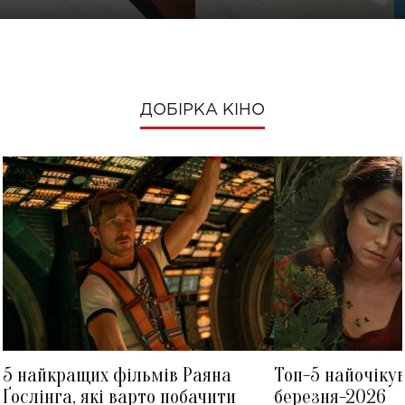
ДОБІРКА КІНО
5 найкращих фільмів Раяна
Топ-5 найочіку
Ґослінга, які варто побачити
березня-2026