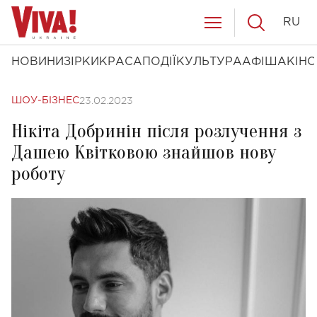
RU
НОВИНИ
ЗІРКИ
КРАСА
ПОДІЇ
КУЛЬТУРА
АФІША
КІНО
23.02.2023
ШОУ-БІЗНЕС
Нікіта Добринін після розлучення з
Дашею Квітковою знайшов нову
роботу