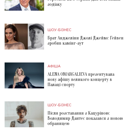
зодіаку
ШОУ-БІЗНЕС
Брат Анджеліни Джолі Джеймс Гейвен
зробив камінг-аут
АФІША
ALENA OMARGALIEVA презентувала
нову афішу великого концерту в
Палаці спорту
ШОУ-БІЗНЕС
Після розставання з Кацуріною:
Володимир Дантес показався з новою
обраницею