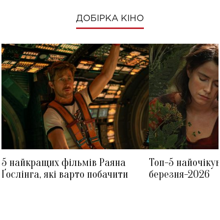
ДОБІРКА КІНО
5 найкращих фільмів Раяна
Топ-5 найочіку
Ґослінга, які варто побачити
березня-2026