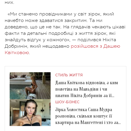
них.
«Ми станемо провідниками у світ зірок, який
начебто може здаватися закритим. Та ми
доведемо, що це не так. На глядачів чекають цікаві
факти та детальні подробиці з життя зірок, які
знайдуть відгук у кожного», — поділився Нікіта
Добринін, який нещодавно
розійшовся з Дашею
Квітковою
.
СТИЛЬ ЖИТТЯ
Даша Квіткова відповіла, з ким
полетіла на Мальдіви і чи
платив Нікіта Добринін за її
відпочинок
ШОУ-БІЗНЕС
Зірка Холостяка Саша Мудра
розповіла, скільки коштує її
квартира на Мангеттені і хто за
неї платить