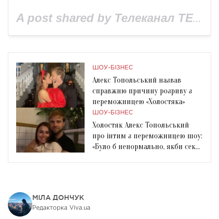
A post shared by Телеканал ТЕТ (@tet_tv)
ШОУ-БІЗНЕС
Алекс Топольський назвав
справжню причину розриву з
переможницею «Холостяка»
ШОУ-БІЗНЕС
Холостяк Алекс Топольський
про інтим з переможницею шоу:
«Було б ненормально, якби сексу
не було»
МІЛА ДОНЧУК
Редакторка Viva.ua