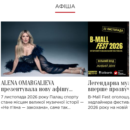
АФІША
ALENA OMARGALIEVA
Легендарна му
презентувала нову афішу
вперше прозвуч
великого концерту в Палаці
Україні: де від
7 листопада 2026 року Палац спорту
B-Mall Fest оголош
спорту
стане місцем великої музичної історії —
хедлайнера фестива
«Не пʼяна — закохана», саме так
2026 року на новій т
символічно названо майбутній концерт
stage відбудеться у
ALENA OMARGALIEVA.
ENIGMA VOICES' OR