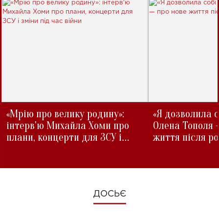
«Мрію про велику родину»:
«Я дозволила с
інтерв'ю Михайла Хоми про
Олена Тополя 
плани, концерти для ЗСУ і
життя після р
зміни під час війни
ДОСЬЄ