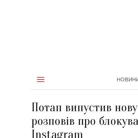
НОВИН
Потап випустив нову
розповів про блокув
Instagram