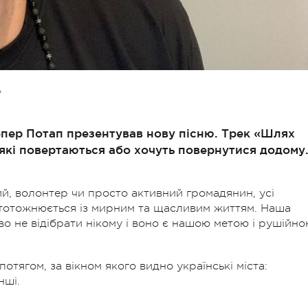
А
епер Потап презентував нову пісню. Трек «Шлях
які повертаються або хочуть повернутися додому
ий, волонтер чи просто активний громадянин, усі
ототожнюється із мирним та щасливим життям. Наша
о не відібрати нікому і воно є нашою метою і рушійн
отягом, за вікном якого видно українські міста:
нші.