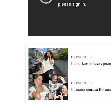
ШОУ-БІЗНЕС
Настя Каменських розпо
ШОУ-БІЗНЕС
Названа донька Потапа 