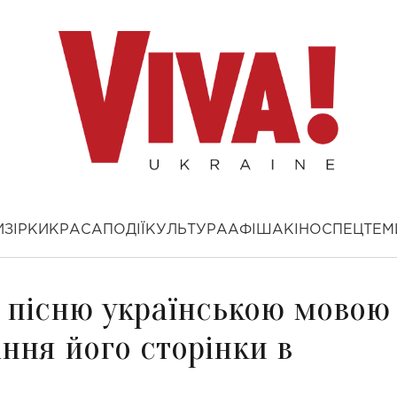
И
ЗІРКИ
КРАСА
ПОДІЇ
КУЛЬТУРА
АФІША
КІНО
СПЕЦТЕМ
 пісню українською мовою 
ання його сторінки в