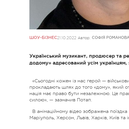
21.10.2022
Автор:
ШОУ-БІЗНЕС
СОФІЯ РОМАНОВ
Український музикант, продюсер та р
додому» адресований усім українцям, 
«Сьогодні кожен із нас герой — військов
прокладають шлях до того «дому», який 
нація має право бути незалежною. Це прав
силою», — зазначив Потап.
В анімаційному відео зображена поїздка п
Маріуполь, Херсон, Львів, Харків, Київ та і