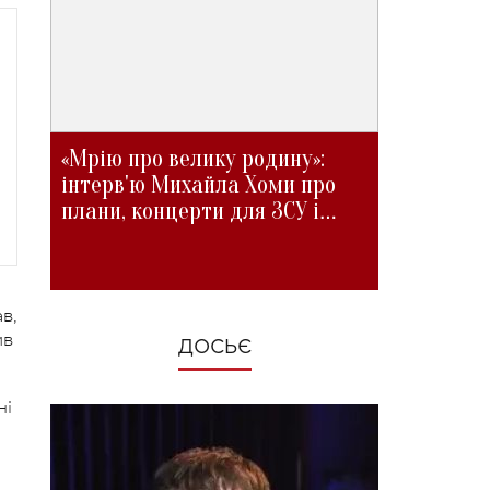
«Мрію про велику родину»:
інтерв'ю Михайла Хоми про
плани, концерти для ЗСУ і
зміни під час війни
в,
ив
ДОСЬЄ
ні