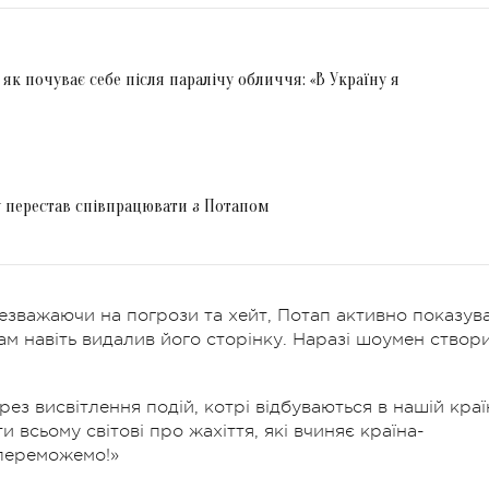
 як почуває себе після паралічу обличчя: «В Україну я
 перестав співпрацювати з Потапом
незважаючи на погрози та хейт, Потап активно показува
рам навіть видалив його сторінку. Наразі шоумен створ
ез висвітлення подій, котрі відбуваються в нашій краї
 всьому світові про жахіття, які вчиняє країна-
 переможемо!»