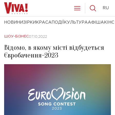
RU
НОВИНИ
ЗІРКИ
КРАСА
ПОДІЇ
КУЛЬТУРА
АФІША
КІНО
07.10.2022
ШОУ-БІЗНЕС
Відомо, в якому місті відбудеться
Євробачення-2023