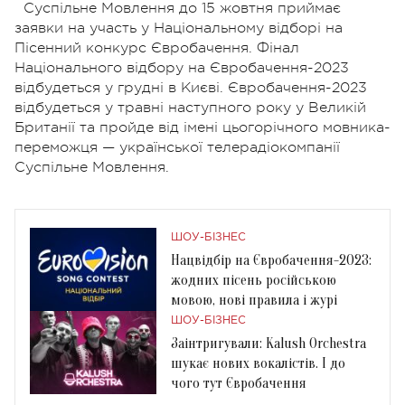
Суспільне Мовлення до 15 жовтня приймає
заявки на участь у Національному відборі на
Пісенний конкурс Євробачення. Фінал
Національного відбору на Євробачення-2023
відбудеться у грудні в Києві.
Євробачення-2023
відбудеться у травні наступного року у Великій
Британії та пройде від імені цьогорічного мовника-
переможця — української телерадіокомпанії
Суспільне Мовлення.
ШОУ-БІЗНЕС
Нацвідбір на Євробачення-2023:
жодних пісень російською
мовою, нові правила і журі
ШОУ-БІЗНЕС
Заінтригували: Kalush Orchestra
шукає нових вокалістів. І до
чого тут Євробачення