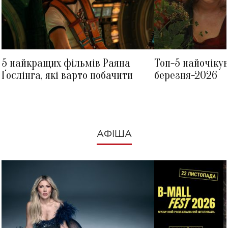
5 найкращих фільмів Раяна
Топ-5 найочіку
Ґослінга, які варто побачити
березня-2026
АФІША