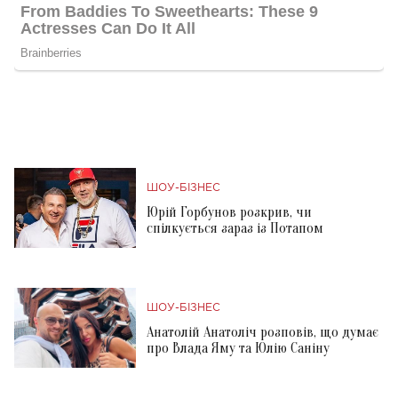
ШОУ-БІЗНЕС
Юрій Горбунов розкрив, чи
спілкується зараз із Потапом
ШОУ-БІЗНЕС
Анатолій Анатоліч розповів, що думає
про Влада Яму та Юлію Саніну