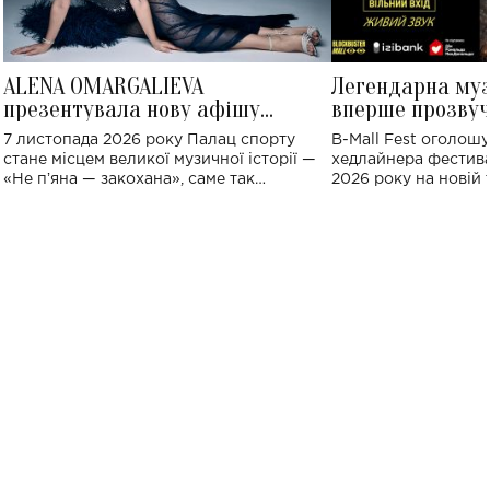
ALENA OMARGALIEVA
Легендарна му
презентувала нову афішу
вперше прозвуч
великого концерту в Палаці
Україні: де від
7 листопада 2026 року Палац спорту
B-Mall Fest оголош
спорту
стане місцем великої музичної історії —
хедлайнера фестива
«Не пʼяна — закохана», саме так
2026 року на новій т
символічно названо майбутній концерт
stage відбудеться у
ALENA OMARGALIEVA.
ENIGMA VOICES' OR