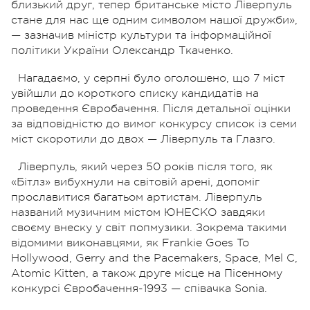
близький друг, тепер британське місто Ліверпуль
стане для нас ще одним символом нашої дружби»,
— зазначив міністр культури та інформаційної
політики України Олександр Ткаченко.
Нагадаємо, у серпні було оголошено, що 7 міст
увійшли до короткого списку кандидатів на
проведення Євробачення. Після детальної оцінки
за відповідністю до вимог конкурсу список із семи
міст скоротили до двох — Ліверпуль та Глазго.
Ліверпуль, який через 50 років після того, як
«Бітлз» вибухнули на світовій арені, допоміг
прославитися багатьом артистам. Ліверпуль
названий музичним містом ЮНЕСКО завдяки
своєму внеску у світ попмузики. Зокрема такими
відомими виконавцями, як Frankie Goes To
Hollywood, Gerry and the Pacemakers, Space, Mel C,
Atomic Kitten, а також друге місце на Пісенному
конкурсі Євробачення-1993 — співачка Sonia.