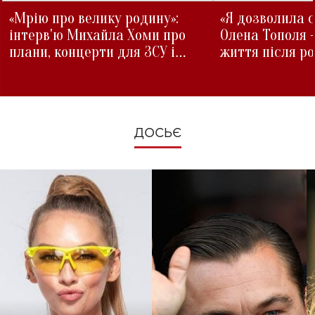
«Мрію про велику родину»:
«Я дозволила с
інтерв'ю Михайла Хоми про
Олена Тополя 
плани, концерти для ЗСУ і
життя після р
зміни під час війни
ДОСЬЄ