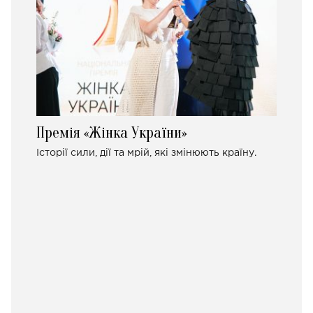
Премія «Жінка України»
Історії сили, дії та мрій, які змінюють країну.