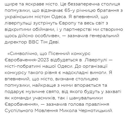
щире та яскраве місто. Це беззаперечна столиця
попмузики, що відзначає 65-у річницю братання з
українським містом Одеса. Я впевнений, що
ліверпульці зустрінуть Європу та весь світ з
відкритими обіймами, і у партнерстві ми створимо
щось дійсно особливе», — зазначив генеральний
директор BBC Тім Деві.
«Символічно, що Пісенний конкурс
Євробачення-2023 відбудеться в
Ліверпулі —
місті-побратимі нашої Одеси. До організації
конкурсу такого рівня є надскладні вимоги. Я
впевнений, що місто, визнане столицею
попмузики, найкраще з ними впорається та
подарує музичне свято, від якого будуть у захваті
як команди учасників, так і шанувальники
Євробачення», — зазначив голова правління
Суспільного Мовлення Микола Чернотицький.