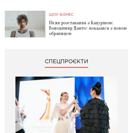
ШОУ-БІЗНЕС
Після розставання з Кацуріною:
Володимир Дантес показався з новою
обраницею
СПЕЦПРОЄКТИ