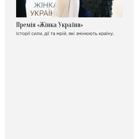
Премія «Жінка України»
Історії сили, дії та мрій, які змінюють країну.