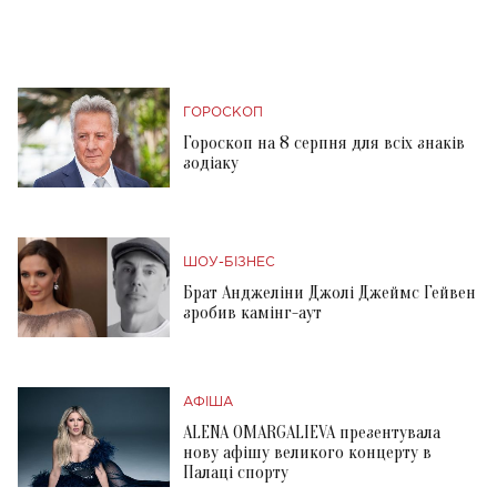
ГОРОСКОП
Гороскоп на 8 серпня для всіх знаків
зодіаку
ШОУ-БІЗНЕС
Брат Анджеліни Джолі Джеймс Гейвен
зробив камінг-аут
АФІША
ALENA OMARGALIEVA презентувала
нову афішу великого концерту в
Палаці спорту