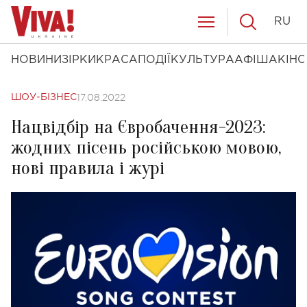
RU
НОВИНИ
ЗІРКИ
КРАСА
ПОДІЇ
КУЛЬТУРА
АФІША
КІНО
17.08.2022
ШОУ-БІЗНЕС
Нацвідбір на Євробачення-2023:
жодних пісень російською мовою,
нові правила і журі