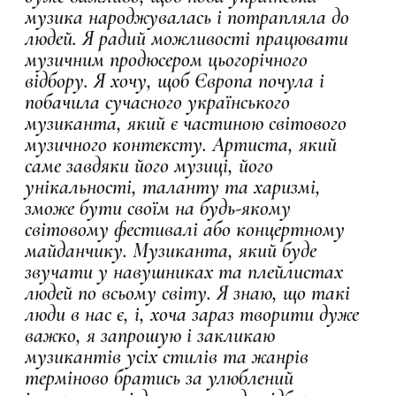
музика народжувалась і потрапляла до
людей.
Я радий можливості працювати
музичним продюсером цьогорічного
відбору. Я хочу, щоб Європа почула і
побачила сучасного українського
музиканта, який є частиною світового
музичного контексту. Артиста, який
саме завдяки його музиці, його
унікальності, таланту та харизмі,
зможе бути своїм на будь-якому
світовому фестивалі або концертному
майданчику. Музиканта, який буде
звучати у навушниках та плейлистах
людей по всьому світу. Я знаю, що такі
люди в нас є, і, хоча зараз творити дуже
важко, я запрошую і закликаю
музикантів усіх стилів та жанрів
терміново братись за улюблений