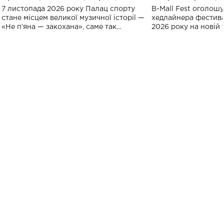
великого концерту в Палаці
Україні: де від
7 листопада 2026 року Палац спорту
B-Mall Fest оголош
спорту
стане місцем великої музичної історії —
хедлайнера фестива
«Не пʼяна — закохана», саме так
2026 року на новій т
символічно названо майбутній концерт
stage відбудеться у
ALENA OMARGALIEVA.
ENIGMA VOICES' OR