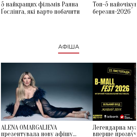
5 найкращих фільмів Раяна
Топ-5 найочіку
Ґослінга, які варто побачити
березня-2026
АФІША
ALENA OMARGALIEVA
Легендарна му
презентувала нову афішу
вперше прозвуч