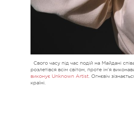
Свого часу під час подій на Майдані спів
розлетівся всім світом, проте ім’я викона
виконує Unknown Artist
. Огнєвіч зізнаєть
країні.