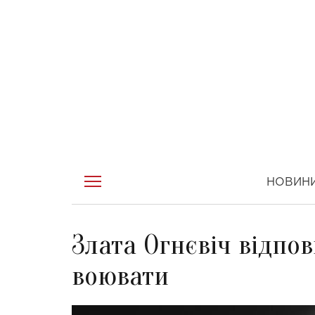
НОВИН
Злата Огнєвіч відпов
воювати