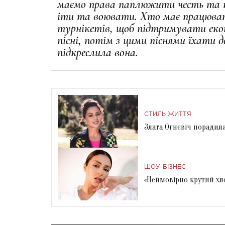
маємо права паплюжити честь та п
іти та воювати. Хто має працюват
турнікетів, щоб підтримувати ек
пісні, потім з цими піснями їхати 
підкреслила вона.
СТИЛЬ ЖИТТЯ
Злата Огнєвіч порадила
ШОУ-БІЗНЕС
«Неймовірно крутий хл