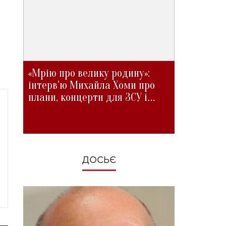
«Мрію про велику родину»:
інтерв'ю Михайла Хоми про
плани, концерти для ЗСУ і
зміни під час війни
ДОСЬЄ