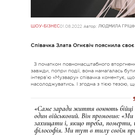
01.08.2022
Автор:
ШОУ-БІЗНЕС
ЛЮДМИЛА ГРІЦФ
Співачка Злата Огнєвіч пояснила своє
З початком повномасштабного вторгнення
завжди, попри події, вона намагалась бут
інтерв’ю «Музвару» співачка коментує, що
насолоджуватись. І згодна з тією тезою, щ
«Саме заради життя воюють бійці н
один військовий. Він промовив: «Ми 
захищати і, якщо треба, померти, 
філософія. Ми тут в тилу своїм п