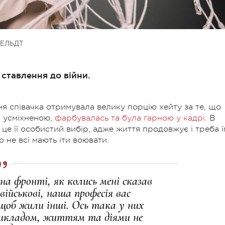
ЕЛЬДТ
 ставлення до війни.
 співачка отримувала велику порцію хейту за те, що
и усміхненою,
фарбувалась та була гарною у кадрі
. В
 це її особистий вибір, адже життя продовжує і треба ї
о не всі мають іти воювати.
а фронті, як колись мені сказав
військові, наша професія вас
щоб жили інші. Ось така у них
рикладом, життям та діями не