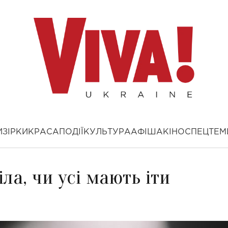
И
ЗІРКИ
КРАСА
ПОДІЇ
КУЛЬТУРА
АФІША
КІНО
СПЕЦТЕМ
іла, чи усі мають іти