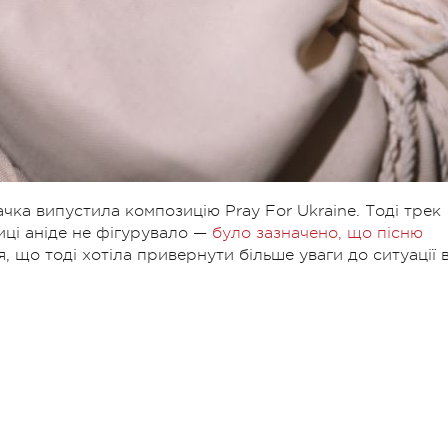
ачка випустила композицію Pray For Ukraine. Тоді трек
виці аніде не фігурувало —
було зазначено, що пісню
ся, що тоді хотіла привернути більше уваги до ситуації 