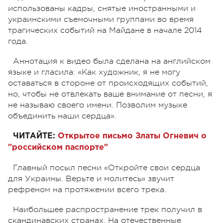
использованы кадры, снятые иностранными и
украинскими съемочными группами во время
трагических событий на Майдане в начале 2014
года.
Аннотация к видео была сделана на английском
языке и гласила: «Как художник, я не могу
оставаться в стороне от происходящих событий,
но, чтобы не отвлекать ваше внимание от песни, я
не называю своего имени. Позволим музыке
объединить наши сердца».
ЧИТАЙТЕ:
Открытое письмо Златы Огневич о
"российском паспорте"
Главный посыл песни «Откройте свои сердца
для Украины. Верьте и молитесь» звучит
рефреном на протяжении всего трека.
Наибольшее распространение трек получил в
скандинавских странах. На отечественные