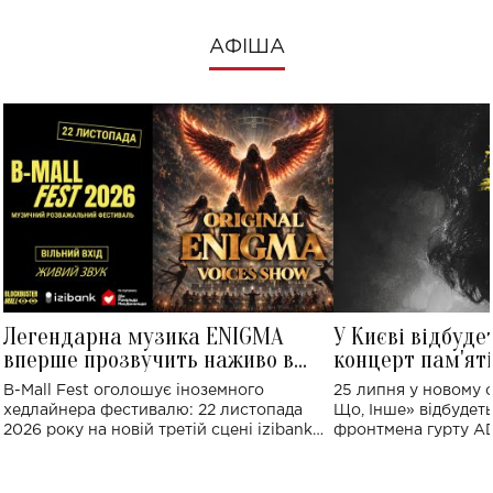
АФІША
Легендарна музика ENIGMA
У Києві відбуде
вперше прозвучить наживо в
концерт пам'ят
Україні: де відбудеться концерт
Клименка: понад
B-Mall Fest оголошує іноземного
25 липня у новому o
виконають пісн
хедлайнера фестивалю: 22 листопада
Що, Інше» відбудеть
2026 року на новій третій сцені izibank
фронтмена гурту A
stage відбудеться українська прем'єра
Клименка. Це буде 
ENIGMA VOICES' ORIGINAL LIVE SHOW.
вечір, присвячений 
творчість стала си