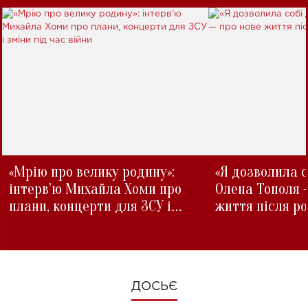
«Мрію про велику родину»:
«Я дозволила с
інтерв'ю Михайла Хоми про
Олена Тополя 
плани, концерти для ЗСУ і
життя після р
зміни під час війни
ДОСЬЄ