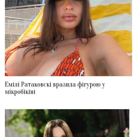
Емілі Ратаковскі вразила фігурою у
мікробікіні