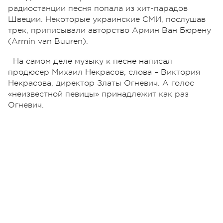
радиостанции песня попала из хит-парадов
Швеции. Некоторые украинские СМИ, послушав
трек, приписывали авторство Армин Ван Бюрену
(Armin van Buuren).
На самом деле музыку к песне написал
продюсер Михаил Некрасов, слова – Виктория
Некрасова, директор Златы Огневич. А голос
«неизвестной певицы» принадлежит как раз
Огневич.