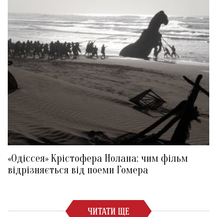
«Одіссея» Крістофера Нолана: чим фільм
відрізняється від поеми Гомера
ЧИТАТИ ЩЕ