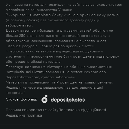
Усі права на матеріали, розміщені на сайті viva.ua, охороняються
відповідно до законодавства України.
Використання матеріалів Сайту viva.ua в оригінальному розмірі
(в повному обсязі) без письмового дозволу редакції
забороняється.
Дозволяється републікація та цитування статей обсягом не
більше 250 знаків для одного інформаційного матеріалу, з
обов'язковим зазначенням посилання на джерело, а для
Інтернет-ресурсів – пряме для пошукових систем
гіперпосилання, не закрите від індексації пошуковими
системами. Гіперпосилання має бути розміщене в підзаголовку
або першому абзаці матеріалу.
Передрук, копіювання, відтворення або інше використання
матеріалів, які містять посилання на rexfeatures.com або
depositphotos.com, суворо заборонені.
Матеріали із позначками
!
та
P
розміщені на правах реклами.
Редакція не несе відповідальності за достовірність цієї
інформації.
Стокові фото від:
Правила використання сайту
Політика конфіденційності
Редакційна політика