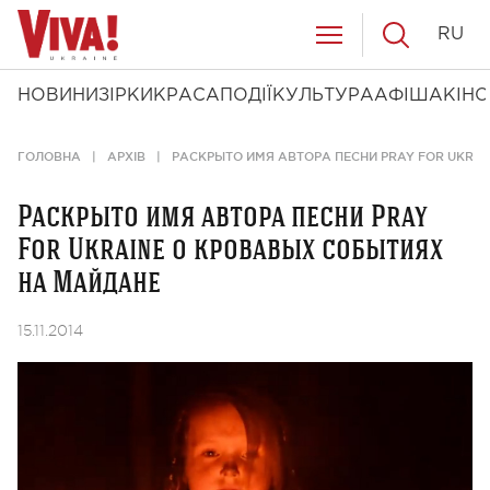
RU
НОВИНИ
ЗІРКИ
КРАСА
ПОДІЇ
КУЛЬТУРА
АФІША
КІНО
ГОЛОВНА
АРХІВ
РАСКРЫТО ИМЯ АВТОРА ПЕСНИ PRAY FOR UKRA
Раскрыто имя автора песни Pray
For Ukraine о кровавых событиях
на Майдане
15.11.2014