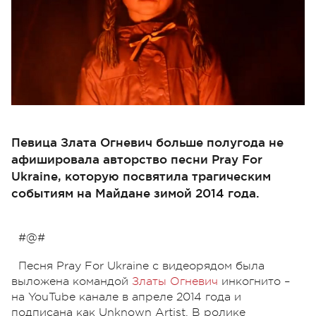
Певица Злата Огневич больше полугода не
афишировала авторство песни Pray For
Ukraine, которую посвятила трагическим
событиям на Майдане зимой 2014 года.
#@#
Песня Pray For Ukraine с видеорядом была
выложена командой
Златы Огневич
инкогнито –
на YouTube канале в апреле 2014 года и
подписана как Unknown Artist. В ролике