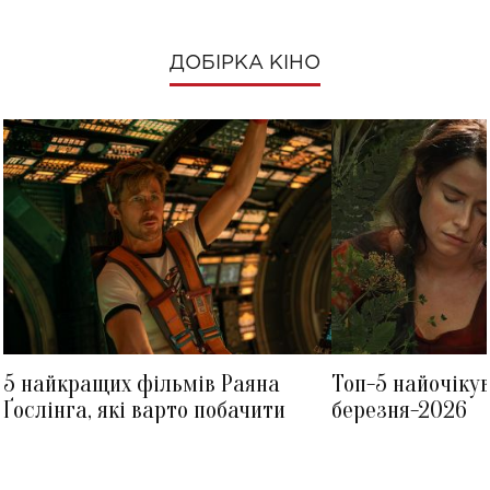
ДОБІРКА КІНО
5 найкращих фільмів Раяна
Топ-5 найочіку
Ґослінга, які варто побачити
березня-2026