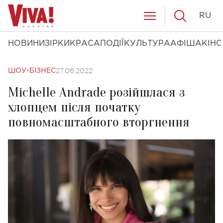
RU
НОВИНИ
ЗІРКИ
КРАСА
ПОДІЇ
КУЛЬТУРА
АФІША
КІНО
27.06.2022
ШОУ-БІЗНЕС
Michelle Andrade розійшлася з
хлопцем після початку
повномасштабного вторгнення