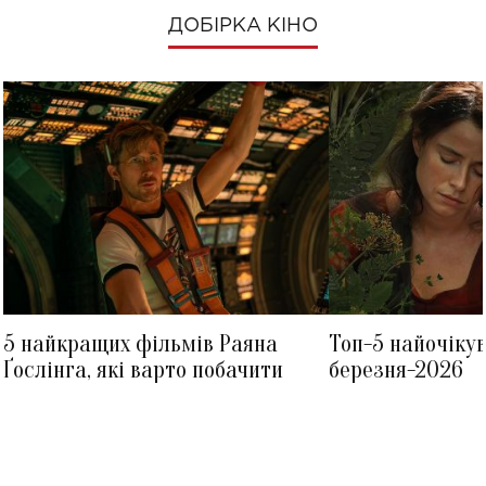
ДОБІРКА КІНО
5 найкращих фільмів Раяна
Топ-5 найочіку
Ґослінга, які варто побачити
березня-2026