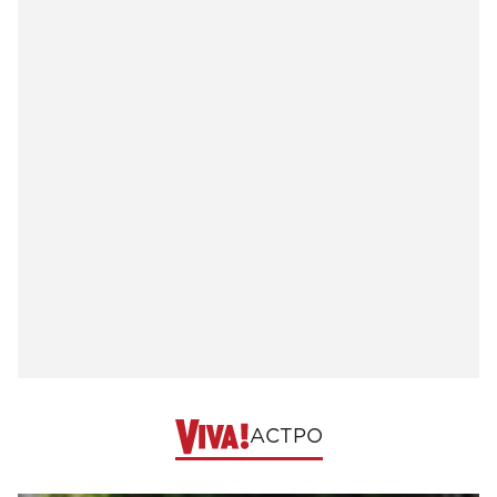
АСТРО