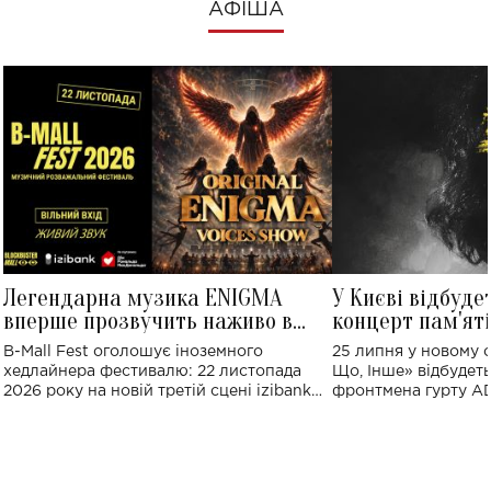
АФІША
Легендарна музика ENIGMA
У Києві відбуде
вперше прозвучить наживо в
концерт пам'ят
Україні: де відбудеться концерт
Клименка: понад
B-Mall Fest оголошує іноземного
25 липня у новому o
виконають пісн
хедлайнера фестивалю: 22 листопада
Що, Інше» відбудеть
2026 року на новій третій сцені izibank
фронтмена гурту A
stage відбудеться українська прем'єра
Клименка. Це буде 
ENIGMA VOICES' ORIGINAL LIVE SHOW.
вечір, присвячений 
творчість стала си
справжньої любові д