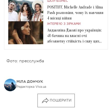
ШОУ-БІЗНЕС
POSITIFF, Michelle Andrade і Alina
Pash розповіли, чому їх навчили
4 місяці війни
ІНТЕРВ'Ю З ЗІРКАМИ
Анджеліна Джолі про українців:
«Я бачила на власні очі
абсолютну стійкість і силу цих
людей»
Фото: пресслужба
МІЛА ДОНЧУК
Редакторка Viva.ua
ПОШЕРИТИ