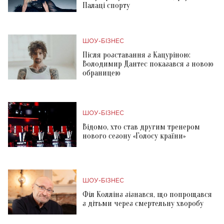
Палаці спорту
ШОУ-БІЗНЕС
Після розставання з Кацуріною:
Володимир Дантес показався з новою
обраницею
ШОУ-БІЗНЕС
Відомо, хто став другим тренером
нового сезону «Голосу країни»
ШОУ-БІЗНЕС
Філ Коллінз зізнався, що попрощався
з дітьми через смертельну хворобу