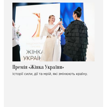
Премія «Жінка України»
Історії сили, дії та мрій, які змінюють країну.