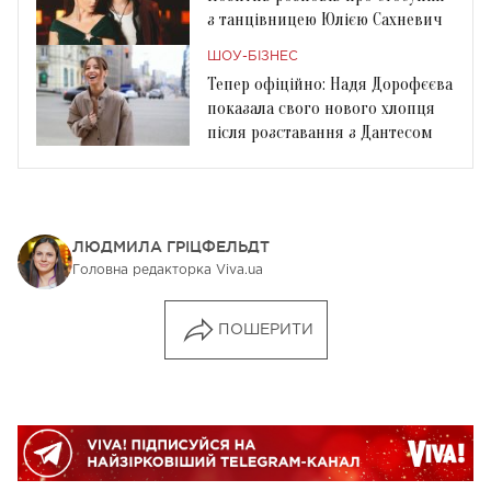
з танцівницею Юлією Сахневич
ШОУ-БІЗНЕС
Тепер офіційно: Надя Дорофєєва
показала свого нового хлопця
після розставання з Дантесом
ЛЮДМИЛА ГРІЦФЕЛЬДТ
Головна редакторка Viva.ua
ПОШЕРИТИ