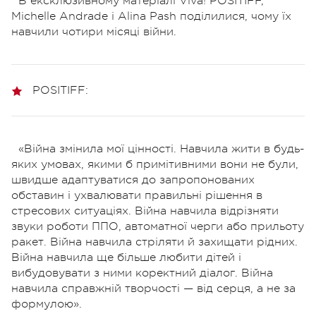
В ексклюзивному матеріалі Viva! POSITIFF,
Michelle Andrade і Alina Pash поділилися, чому їх
навчили чотири місяці війни.
POSITIFF:
«Війна змінила мої цінності. Навчила жити в будь-
яких умовах, якими б примітивними вони не були,
швидше адаптуватися до запропонованих
обставин і ухвалювати правильні рішення в
стресових ситуаціях. Війна навчила відрізняти
звуки роботи ППО, автоматної черги або прильоту
ракет. Війна навчила стріляти й захищати рідних.
Війна навчила ще більше любити дітей і
вибудовувати з ними коректний діалог. Війна
навчила справжній творчості — від серця, а не за
формулою».