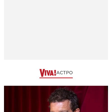
АСТРО