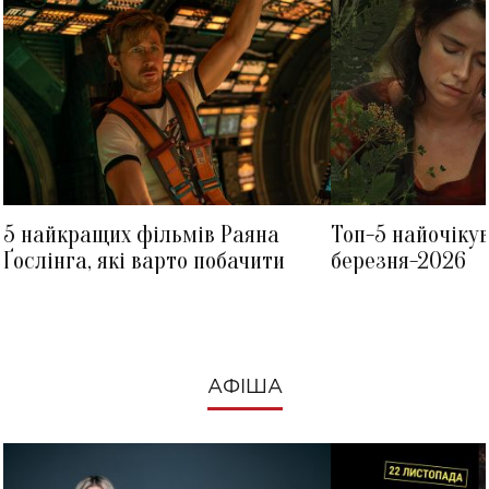
5 найкращих фільмів Раяна
Топ-5 найочіку
Ґослінга, які варто побачити
березня-2026
АФІША