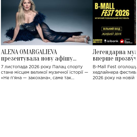
ALENA OMARGALIEVA
Легендарна му
презентувала нову афішу
вперше прозвуч
великого концерту в Палаці
Україні: де від
7 листопада 2026 року Палац спорту
B-Mall Fest оголош
спорту
стане місцем великої музичної історії —
хедлайнера фестива
«Не пʼяна — закохана», саме так
2026 року на новій т
символічно названо майбутній концерт
stage відбудеться у
ALENA OMARGALIEVA.
ENIGMA VOICES' OR