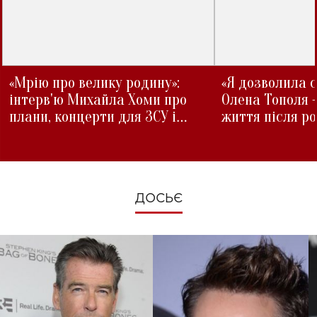
«Мрію про велику родину»:
«Я дозволила с
інтерв'ю Михайла Хоми про
Олена Тополя 
плани, концерти для ЗСУ і
життя після р
зміни під час війни
ДОСЬЄ