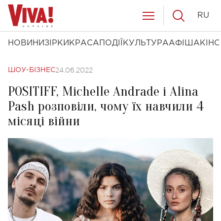
RU
НОВИНИ
ЗІРКИ
КРАСА
ПОДІЇ
КУЛЬТУРА
АФІША
КІНО
24.06.2022
ШОУ-БІЗНЕС
POSITIFF, Michelle Andrade і Alina
Pash розповіли, чому їх навчили 4
місяці війни