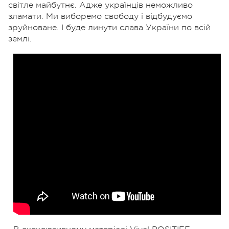
світле майбутнє. Адже українців неможливо
зламати. Ми виборемо свободу і відбудуємо
зруйноване. І буде линути слава України по всій
землі.