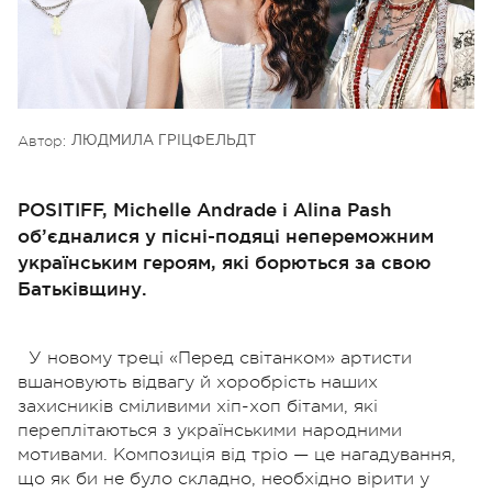
Автор:
ЛЮДМИЛА ГРІЦФЕЛЬДТ
POSITIFF, Michelle Andrade і Alina Pash
об’єдналися у пісні-подяці непереможним
українським героям, які борються за свою
Батьківщину.
У новому треці «Перед світанком» артисти
вшановують відвагу й хоробрість наших
захисників сміливими хіп-хоп бітами, які
переплітаються з українськими народними
мотивами. Композиція від тріо — це нагадування,
що як би не було складно, необхідно вірити у