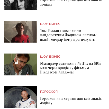
зодіаку
ШОУ-БІЗНЕС
Том Голланд може стати
найдорожчим Людиною-павуком:
який гонорар йому прогнозують
ШОУ-БІЗНЕС
Мільярдер судиться з Netflix на $105
млн через крадіжку фільму з
Ніколасом Кейджем
ГОРОСКОП
Гороскоп на 5 серпня для всіх знаків
зодіаку