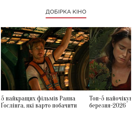
ДОБІРКА КІНО
5 найкращих фільмів Раяна
Топ-5 найочіку
Ґослінга, які варто побачити
березня-2026