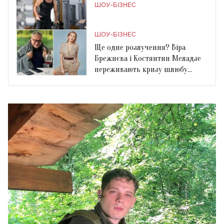
ШОУ-БІЗНЕС
ШОУ-БІЗНЕС
Ще одне розлучення? Віра
Брежнєва і Костянтин Меладзе
переживають кризу шлюбу
через війну