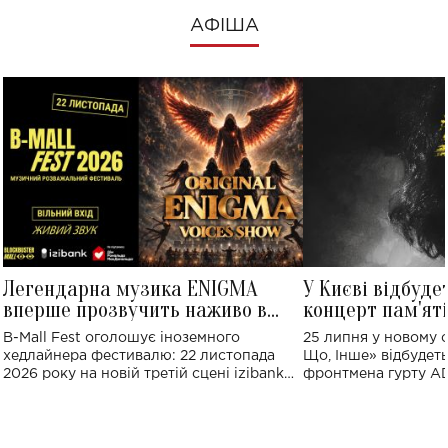
АФІША
Легендарна музика ENIGMA
У Києві відбуде
вперше прозвучить наживо в
концерт пам'ят
Україні: де відбудеться концерт
Клименка: понад
B-Mall Fest оголошує іноземного
25 липня у новому o
виконають пісн
хедлайнера фестивалю: 22 листопада
Що, Інше» відбудеть
2026 року на новій третій сцені izibank
фронтмена гурту A
stage відбудеться українська прем'єра
Клименка. Це буде 
ENIGMA VOICES' ORIGINAL LIVE SHOW.
вечір, присвячений 
творчість стала си
справжньої любові д