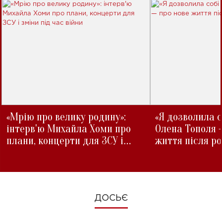
«Мрію про велику родину»:
«Я дозволила с
інтерв'ю Михайла Хоми про
Олена Тополя 
плани, концерти для ЗСУ і
життя після р
зміни під час війни
ДОСЬЄ