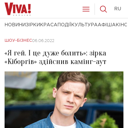
RU
НОВИНИ
ЗІРКИ
КРАСА
ПОДІЇ
КУЛЬТУРА
АФІША
КІНО
06.06.2022
ШОУ-БІЗНЕС
«Я гей. І це дуже болить»: зірка
«Кіборгів» здійснив камінг-аут