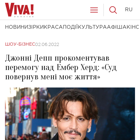
RU
НОВИНИ
ЗІРКИ
КРАСА
ПОДІЇ
КУЛЬТУРА
АФІША
КІНО
02.06.2022
ШОУ-БІЗНЕС
Джонні Депп прокоментував
перемогу над Ембер Херд: «Суд
повернув мені моє життя»