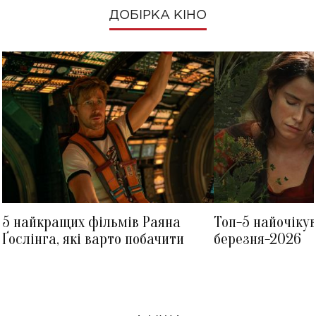
ДОБІРКА КІНО
5 найкращих фільмів Раяна
Топ-5 найочіку
Ґослінга, які варто побачити
березня-2026