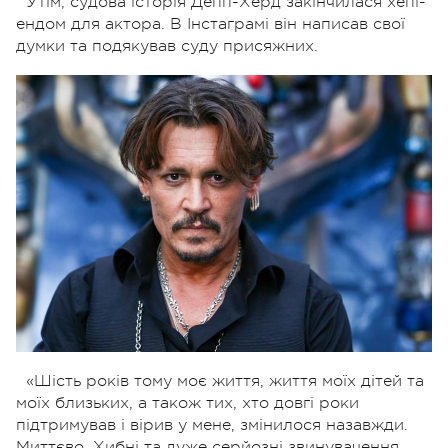
Утім, судова історія Депп-Херд закінчилася хепі-
ендом для актора. В Інстаграмі він написав свої
думки та подякував суду присяжних.
«Шість років тому моє життя, життя моїх дітей та
моїх близьких, а також тих, хто довгі роки
підтримував і вірив у мене, змінилося назавжди.
Миттєво.
Хибні та дуже серйозні звинувачення