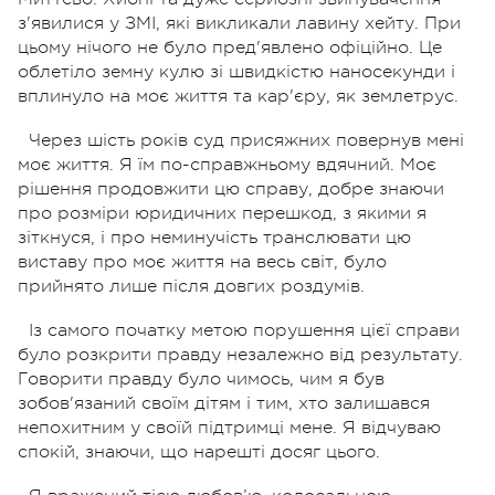
з'явилися у ЗМІ, які викликали лавину хейту. При
цьому нічого не було пред'явлено офіційно. Це
облетіло земну кулю зі швидкістю наносекунди і
вплинуло на моє життя та кар'єру, як землетрус.
Через шість років суд присяжних повернув мені
моє життя. Я їм по-справжньому вдячний.
Моє
рішення продовжити цю справу, добре знаючи
про розміри юридичних перешкод, з якими я
зіткнуся, і про неминучість транслювати цю
виставу про моє життя на весь світ, було
прийнято лише після довгих роздумів.
Із самого початку метою порушення цієї справи
було розкрити правду незалежно від результату.
Говорити правду було чимось, чим я був
зобов'язаний своїм дітям і тим, хто залишався
непохитним у своїй підтримці мене. Я відчуваю
спокій, знаючи, що нарешті досяг цього.