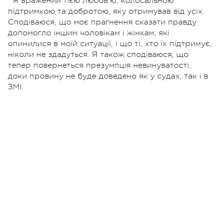
Я вражений тією любов’ю, колосальною
підтримкою та добротою, яку отримував від усіх.
Сподіваюся, що моє прагнення сказати правду
допомогло іншим чоловікам і жінкам, які
опинилися в моїй ситуації, і що ті, хто їх підтримує,
ніколи не здадуться. Я також сподіваюся, що
тепер повернеться презумпція невинуватості,
доки провину не буде доведено як у судах, так і в
ЗМІ.