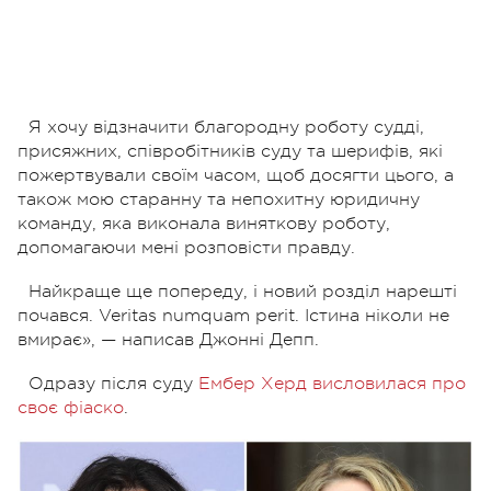
Я хочу відзначити благородну роботу судді,
присяжних, співробітників суду та шерифів, які
пожертвували своїм часом, щоб досягти цього, а
також мою старанну та непохитну юридичну
команду, яка виконала виняткову роботу,
допомагаючи мені розповісти правду.
Найкраще ще попереду, і новий розділ нарешті
почався.
Veritas numquam perit. І
стина ніколи не
вмирає», — написав Джонні Депп.
Одразу після суду
Ембер Херд висловилася про
своє фіаско
.