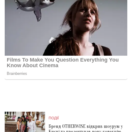
ПОДІЇ
Бренд OTHERWISE відкрив шоурум у
Києві та презентував нову колекцію