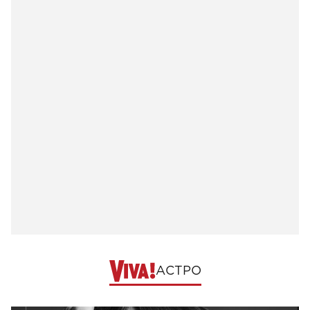
АСТРО