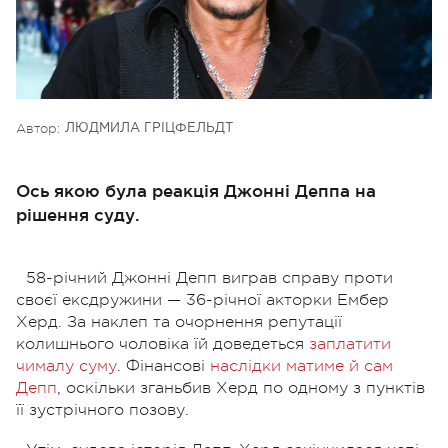
Автор:
ЛЮДМИЛА ГРІЦФЕЛЬДТ
Ось якою була реакція Джонні Деппа на
рішення суду.
58-річний Джонні Депп виграв справу проти
своєї ексдружини — 36-річної акторки Ембер
Херд. За наклеп та очорнення репутації
колишнього чоловіка їй доведеться
заплатити
чималу суму
. Фінансові
наслідки матиме й сам
Депп
, оскільки зганьбив Херд по одному з пунктів
її зустрічного позову.