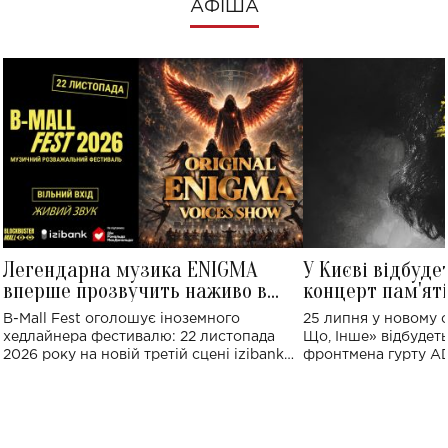
АФІША
Легендарна музика ENIGMA
У Києві відбуде
вперше прозвучить наживо в
концерт пам'ят
Україні: де відбудеться концерт
Клименка: понад
B-Mall Fest оголошує іноземного
25 липня у новому o
виконають пісн
хедлайнера фестивалю: 22 листопада
Що, Інше» відбудеть
2026 року на новій третій сцені izibank
фронтмена гурту A
stage відбудеться українська прем'єра
Клименка. Це буде 
ENIGMA VOICES' ORIGINAL LIVE SHOW.
вечір, присвячений 
творчість стала си
справжньої любові д