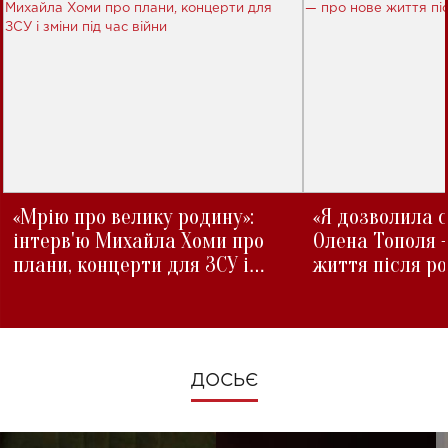
«Мрію про велику родину»:
«Я дозволила с
інтерв'ю Михайла Хоми про
Олена Тополя 
плани, концерти для ЗСУ і
життя після р
зміни під час війни
ДОСЬЄ