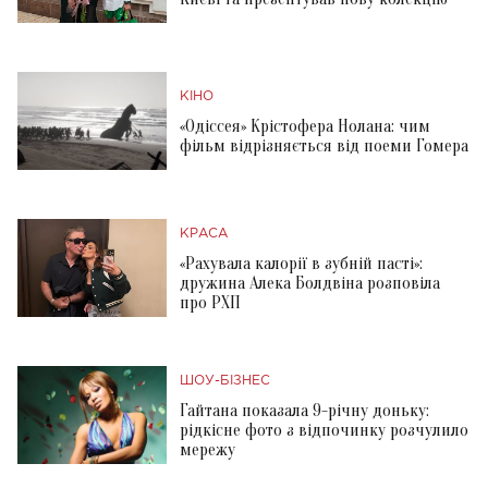
КІНО
«Одіссея» Крістофера Нолана: чим
фільм відрізняється від поеми Гомера
КРАСА
«Рахувала калорії в зубній пасті»:
дружина Алека Болдвіна розповіла
про РХП
ШОУ-БІЗНЕС
Гайтана показала 9-річну доньку:
рідкісне фото з відпочинку розчулило
мережу