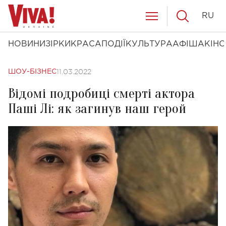
RU
НОВИНИ
ЗІРКИ
КРАСА
ПОДІЇ
КУЛЬТУРА
АФІША
КІНО
11.03.2022
ШОУ-БІЗНЕС
Відомі подробиці смерті актора
Паші Лі: як загинув наш герой