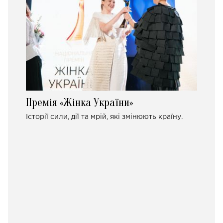
Премія «Жінка України»
Історії сили, дії та мрій, які змінюють країну.