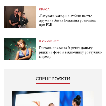
КРАСА
«Рахувала калорії в зубній пасті»:
дружина Алека Болдвіна розповіла
про РХП
ШОУ-БІЗНЕС
Гайтана показала 9-річну доньку:
рідкісне фото з відпочинку розчулило
мережу
СПЕЦПРОЄКТИ