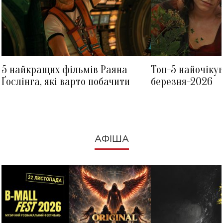
5 найкращих фільмів Раяна
Топ-5 найочіку
Ґослінга, які варто побачити
березня-2026
АФІША