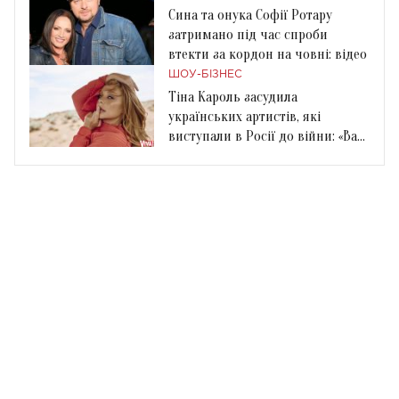
Сина та онука Софії Ротару
затримано під час спроби
втекти за кордон на човні: відео
ШОУ-БІЗНЕС
Тіна Кароль засудила
українських артистів, які
виступали в Росії до війни: «Вам
було по*ую»