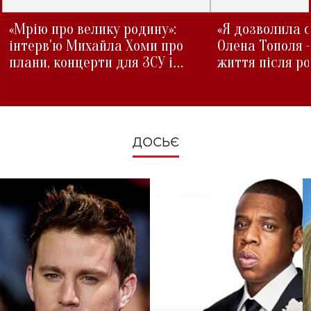
«Мрію про велику родину»:
«Я дозволила с
інтерв'ю Михайла Хоми про
Олена Тополя 
плани, концерти для ЗСУ і
життя після р
зміни під час війни
ДОСЬЄ