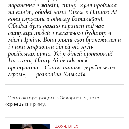
поранення в живіт, спину, куля пройшла
на виліт, обидві ноги! Разом з Пашою Лі
вони служили в одному батальйоні.
Обидва були важко поранені під час
евакуації людей з палаючого будинку в
місті Ірпінь. Вони зняли свої бронежилети
і ними закривали дітей від куль
російських орків. Усі 9 дітей врятовані!
На жаль, Пашу Лі не вдалося
врятувати… Слава нашим українським
гером», — розповіла Камалія.
Мама актора родом із Закарпаття, тато —
кореєць із Криму.
ШОУ-БІЗНЕС