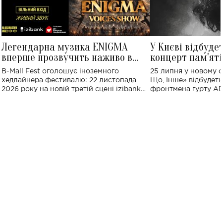
Легендарна музика ENIGMA
У Києві відбуде
вперше прозвучить наживо в
концерт пам'ят
Україні: де відбудеться концерт
Клименка: понад
B-Mall Fest оголошує іноземного
25 липня у новому o
виконають пісн
хедлайнера фестивалю: 22 листопада
Що, Інше» відбудеть
2026 року на новій третій сцені izibank
фронтмена гурту A
stage відбудеться українська прем'єра
Клименка. Це буде 
ENIGMA VOICES' ORIGINAL LIVE SHOW.
вечір, присвячений 
творчість стала си
справжньої любові д