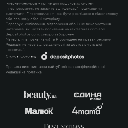
Інтернет-ресурсів – пряме для пошукових систем
гіперпосилання, не закрите від індексації пошуковими
системами. Гіперпосилання має бути розміщене в підзаголовку
або першому абзаці матеріалу.
Передрук, копіювання, відтворення або інше використання
матеріалів, які містять посилання на rexfeatures.com або
depositphotos.com, суворо заборонені.
Матеріали із позначками
!
та
P
розміщені на правах реклами.
Редакція не несе відповідальності за достовірність цієї
інформації.
Стокові фото від:
Правила використання сайту
Політика конфіденційності
Редакційна політика