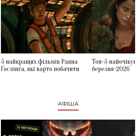
5 найкращих фільмів Раяна
Топ-5 найочіку
Ґослінга, які варто побачити
березня-2026
АФІША