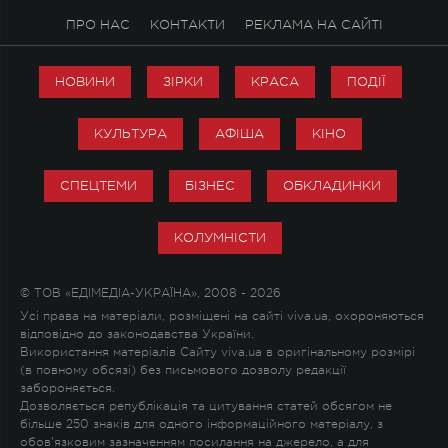
ПРО НАС
КОНТАКТИ
РЕКЛАМА НА САЙТІ
НОВИНИ
ЗІРКИ
КРАСА
ПОДІЇ
КУЛЬТУРА
АФІША
КІНО
СПЕЦТЕМИ
БІЗНЕС
ОБКЛАДИНКИ
КОЛУМНІСТИ
© ТОВ «ЕДІМЕДІА-УКРАЇНА», 2008 - 2026
Усі права на матеріали, розміщені на сайті viva.ua, охороняються
відповідно до законодавства України.
Використання матеріалів Сайту viva.ua в оригінальному розмірі
(в повному обсязі) без письмового дозволу редакції
забороняється.
Дозволяється републікація та цитування статей обсягом не
більше 250 знаків для одного інформаційного матеріалу, з
обов'язковим зазначенням посилання на джерело, а для