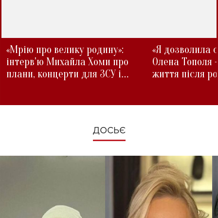
«Мрію про велику родину»:
«Я дозволила с
інтерв'ю Михайла Хоми про
Олена Тополя 
плани, концерти для ЗСУ і
життя після р
зміни під час війни
ДОСЬЄ