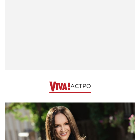
АСТРО