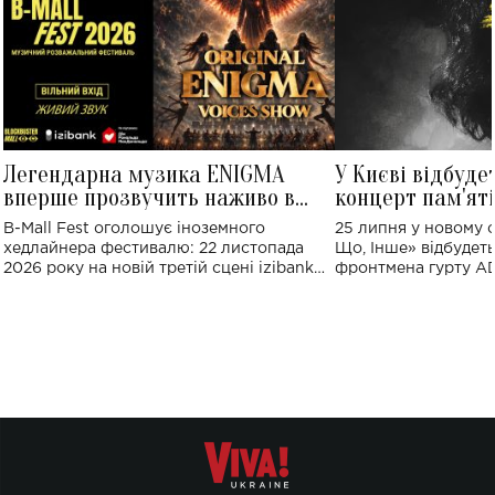
Легендарна музика ENIGMA
У Києві відбуде
вперше прозвучить наживо в
концерт пам'ят
Україні: де відбудеться концерт
Клименка: понад
B-Mall Fest оголошує іноземного
25 липня у новому o
виконають пісн
хедлайнера фестивалю: 22 листопада
Що, Інше» відбудеть
2026 року на новій третій сцені izibank
фронтмена гурту A
stage відбудеться українська прем'єра
Клименка. Це буде 
ENIGMA VOICES' ORIGINAL LIVE SHOW.
вечір, присвячений 
творчість стала си
справжньої любові д