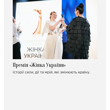
Премія «Жінка України»
Історії сили, дії та мрій, які змінюють країну.