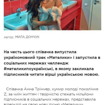
Автор:
МИЛА ДОНЧУК
На честь цього співачка випустила
україномовний трек «Метелики» і запустила в
соціальних мережах челлендж
#метеликипоукраїнські, в якому закликала
підписників читати вірші українською мовою.
Співачка Анна Трінчер, кумир молоді покоління
Z, за чиїм життям і творчістю стежать мільйони
підписників в соціальних мережах, представила
відеокліп на свою нову пісню «Метелики».