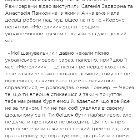
Режисерами відео виступили Євгенія Задворна та
Анастасія Панконіна, з якими Анна вже мала
досвід роботи над муд-відео на пісню «Короче,
понятно». «Метелики» стали першим
україномовним треком співачки за дуже довгий
час.
«Мої шанувальники давно чекали пісню
українською мовою і зараз, напевно, прийшов її
час. «Метелики» — це пісня про перше кохання,
таке важливе в житті кожної дівчини, тому що це
нові емоції, з якими вона ще має навчитися
справлятися, — розповідає Анна Трінчер. — Через
те, що ти вперше стикаєшся з таким почуттям,
тебе накриває буря емоцій, здається, що все йде
не за планом, і ти не так собі уявляла в своєму
ідеальному світі. Ти боїшся бути нав'язливою, але
не думати про нього не виходить. Ця пісня про
перші метелики в животі і легкий тремор від них,
про істерику від нерозуміння, що робити з цими