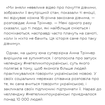
«Ми зняли невелике відео про почуття дівчини,
зобразили її внутрішній стан, показали ті емоції,
які відчуває кожна 16-річна закохана дівчина, —
розповідає Анна Трінчер. — Мені одного разу
сказали, що ті люди, які найбільше сміються і
посміхаються, насправді часто плачуть на самоті,
коли їх ніхто не бачить. Ця історія саме про таку
дівчину».
Однак, на цьому юна суперзірка Анна Трінчер
вирішила не зупинятися. І оголосила про запуск
челенджу #метеликипоукраїнські, суть якого
полягає в тому, щоб якомога більше людей
практикувалися говорити українською мовою. У
своїх соціальних мережах співачка розповіла про
те, як сама вчиться говорити українською, і
закликала своїх підписникі підтримати її. Наразі до
челленджу #метеликипоукраїнські приєдналося
понад 10 000 людей.