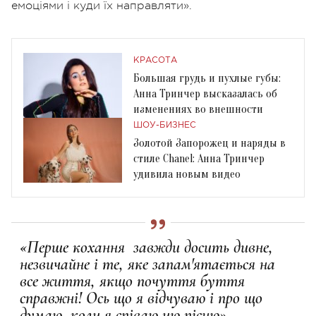
емоціями і куди їх направляти».
КРАСОТА
Большая грудь и пухлые губы:
Анна Тринчер высказалась об
изменениях во внешности
ШОУ-БИЗНЕС
Золотой Запорожец и наряды в
стиле Chanel: Анна Тринчер
удивила новым видео
«Перше кохання завжди досить дивне,
незвичайне і те, яке запам'ятається на
все життя, якщо почуття буття
справжні! Ось що я відчуваю і про що
думаю, коли я співаю цю пісню», —