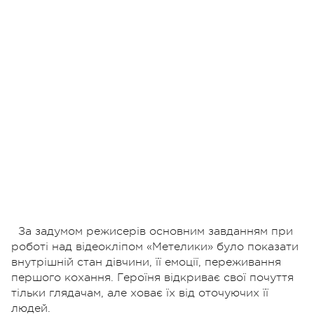
За задумом режисерів основним завданням при
роботі над відеокліпом «Метелики» було показати
внутрішній стан дівчини, її емоції, переживання
першого кохання. Героїня відкриває свої почуття
тільки глядачам, але ховає їх від оточуючих її
людей.