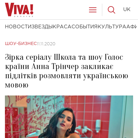
UK
НОВОСТИ
ЗВЕЗДЫ
КРАСА
СОБЫТИЯ
КУЛЬТУРА
АФ
11.11.2020
ШОУ-БИЗНЕС
Зірка серіалу Школа та шоу Голос
країни Анна Трінчер закликає
підлітків розмовляти українською
мовою