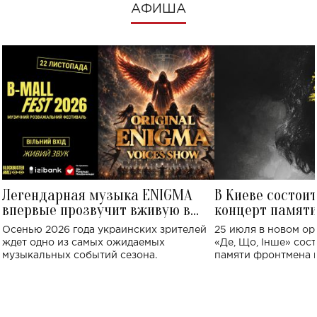
АФИША
Легендарная музыка ENIGMA
В Киеве состои
впервые прозвучит вживую в
концерт памят
Украине: где состоится концерт
Клименко: более
Осенью 2026 года украинских зрителей
25 июля в новом op
исполнят песн
ждет одно из самых ожидаемых
«Де, Що, Інше» сос
музыкальных событий сезона.
памяти фронтмена
Михаила Клименко. 
особенный музыкал
посвященный артист
стало символом ис