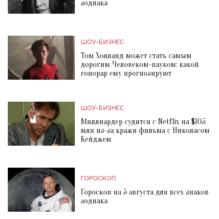
зодиака
ШОУ-БИЗНЕС
Том Холланд может стать самым
дорогим Человеком-пауком: какой
гонорар ему прогнозируют
ШОУ-БИЗНЕС
Миллиардер судится с Netflix на $105
млн из-за кражи фильма с Николасом
Кейджем
ГОРОСКОП
Гороскоп на 5 августа для всех знаков
зодиака