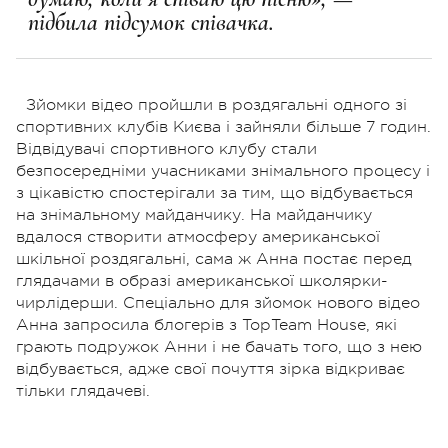
підбила підсумок співачка.
Зйомки відео пройшли в роздягальні одного зі
спортивних клубів Києва і зайняли більше 7 годин.
Відвідувачі спортивного клубу стали
безпосередніми учасниками знімального процесу і
з цікавістю спостерігали за тим, що відбувається
на знімальному майданчику. На майданчику
вдалося створити атмосферу американської
шкільної роздягальні, сама ж Анна постає перед
глядачами в образі американської школярки-
чирлідерши. Спеціально для зйомок нового відео
Анна запросила блогерів з TopTeam House, які
грають подружок Анни і не бачать того, що з нею
відбувається, адже свої почуття зірка відкриває
тільки глядачеві.