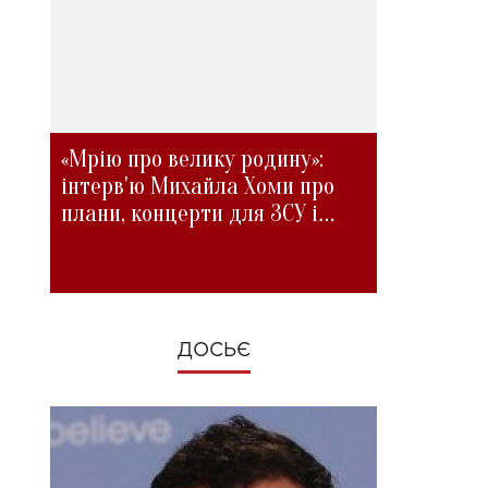
«Мрію про велику родину»:
інтерв'ю Михайла Хоми про
плани, концерти для ЗСУ і
зміни під час війни
ДОСЬЄ