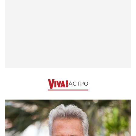
АСТРО