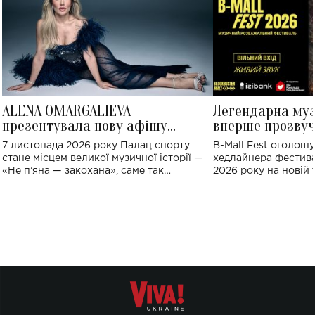
ALENA OMARGALIEVA
Легендарна му
презентувала нову афішу
вперше прозвуч
великого концерту в Палаці
Україні: де від
7 листопада 2026 року Палац спорту
B-Mall Fest оголош
спорту
стане місцем великої музичної історії —
хедлайнера фестива
«Не пʼяна — закохана», саме так
2026 року на новій т
символічно названо майбутній концерт
stage відбудеться у
ALENA OMARGALIEVA.
ENIGMA VOICES' OR