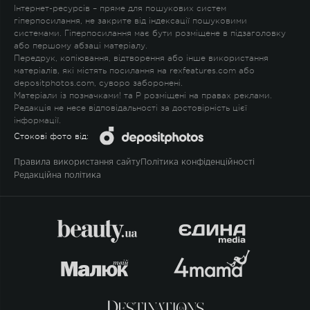
Інтернет-ресурсів – пряме для пошукових систем
гіперпосилання, не закрите від індексації пошуковими
системами. Гіперпосилання має бути розміщене в підзаголовку
або першому абзаці матеріалу.
Передрук, копіювання, відтворення або інше використання
матеріалів, які містять посилання на rexfeatures.com або
depositphotos.com, суворо заборонені.
Матеріали із позначками
!
та
P
розміщені на правах реклами.
Редакція не несе відповідальності за достовірність цієї
інформації.
Стокові фото від:
Правила використання сайту
Політика конфіденційності
Редакційна політика