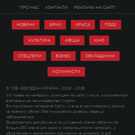
ПРО НАС
КОНТАКТИ
РЕКЛАМА НА САЙТІ
НОВИНИ
ЗІРКИ
КРАСА
ПОДІЇ
КУЛЬТУРА
АФІША
КІНО
СПЕЦТЕМИ
БІЗНЕС
ОБКЛАДИНКИ
КОЛУМНІСТИ
© ТОВ «ЕДІМЕДІА-УКРАЇНА», 2008 - 2026
Усі права на матеріали, розміщені на сайті viva.ua, охороняються
відповідно до законодавства України.
Використання матеріалів Сайту viva.ua в оригінальному розмірі
(в повному обсязі) без письмового дозволу редакції
забороняється.
Дозволяється републікація та цитування статей обсягом не
більше 250 знаків для одного інформаційного матеріалу, з
обов'язковим зазначенням посилання на джерело, а для