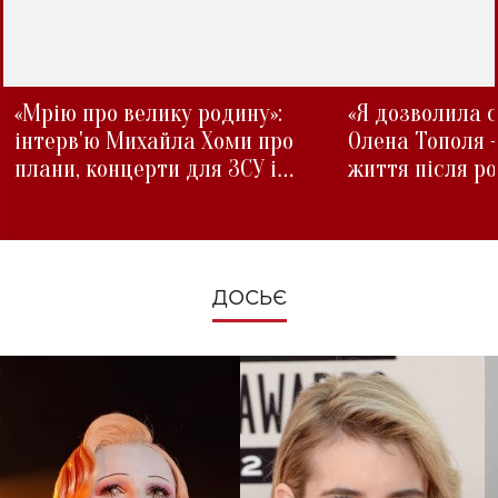
«Мрію про велику родину»:
«Я дозволила с
інтерв'ю Михайла Хоми про
Олена Тополя 
плани, концерти для ЗСУ і
життя після р
зміни під час війни
ДОСЬЄ