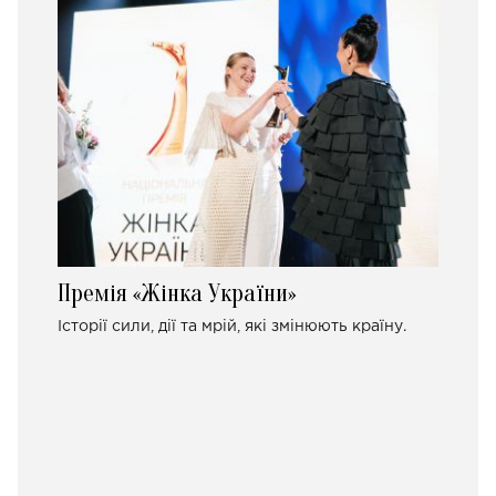
Премія «Жінка України»
Історії сили, дії та мрій, які змінюють країну.