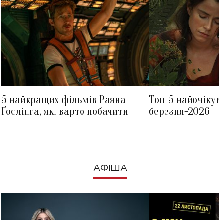
5 найкращих фільмів Раяна
Топ-5 найочіку
Ґослінга, які варто побачити
березня-2026
АФІША