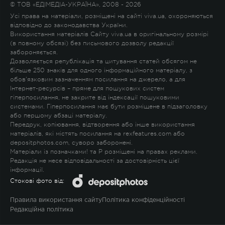
© ТОВ «ЕДІМЕДІА-УКРАЇНА», 2008 - 2026
Усі права на матеріали, розміщені на сайті viva.ua, охороняються
відповідно до законодавства України.
Використання матеріалів Сайту viva.ua в оригінальному розмірі
(в повному обсязі) без письмового дозволу редакції
забороняється.
Дозволяється републікація та цитування статей обсягом не
більше 250 знаків для одного інформаційного матеріалу, з
обов'язковим зазначенням посилання на джерело, а для
Інтернет-ресурсів – пряме для пошукових систем
гіперпосилання, не закрите від індексації пошуковими
системами. Гіперпосилання має бути розміщене в підзаголовку
або першому абзаці матеріалу.
Передрук, копіювання, відтворення або інше використання
матеріалів, які містять посилання на rexfeatures.com або
depositphotos.com, суворо заборонені.
Матеріали із позначками
!
та
P
розміщені на правах реклами.
Редакція не несе відповідальності за достовірність цієї
інформації.
Стокові фото від:
Правила використання сайту
Політика конфіденційності
Редакційна політика