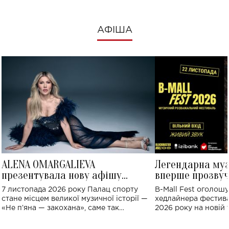
АФІША
ALENA OMARGALIEVA
Легендарна му
презентувала нову афішу
вперше прозвуч
великого концерту в Палаці
Україні: де від
7 листопада 2026 року Палац спорту
B-Mall Fest оголош
спорту
стане місцем великої музичної історії —
хедлайнера фестива
«Не пʼяна — закохана», саме так
2026 року на новій т
символічно названо майбутній концерт
stage відбудеться у
ALENA OMARGALIEVA.
ENIGMA VOICES' OR