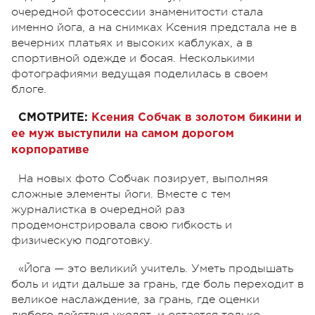
очередной фотосессии знаменитости стала
именно йога, а на снимках Ксения предстала не в
вечерних платьях и высоких каблуках, а в
спортивной одежде и босая. Несколькими
фотографиями ведущая поделилась в своем
блоге.
СМОТРИТЕ:
Ксения Собчак в золотом бикини и
ее муж выступили на самом дорогом
корпоративе
На новых фото Собчак позирует, выполняя
сложные элементы йоги. Вместе с тем
журналистка в очередной раз
продемонстрировала свою гибкость и
физическую подготовку.
«Йога — это великий учитель. Уметь продышать
боль и идти дальше за грань, где боль переходит в
великое наслаждение, за грань, где оценки
любого действия уходят, и остается только