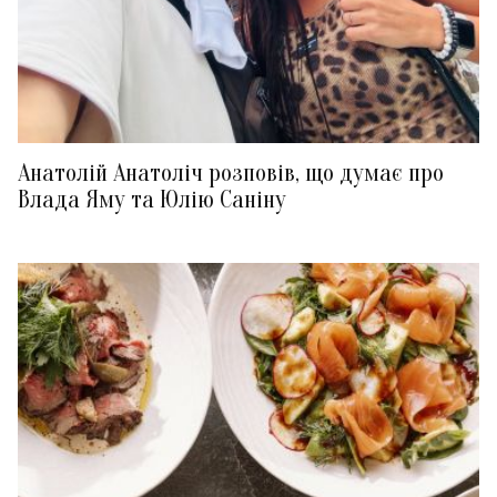
Анатолій Анатоліч розповів, що думає про
Влада Яму та Юлію Саніну