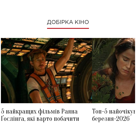
ДОБІРКА КІНО
5 найкращих фільмів Раяна
Топ-5 найочіку
Ґослінга, які варто побачити
березня-2026