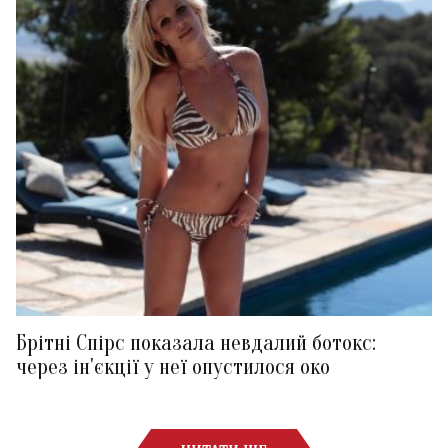
Брітні Спірс показала невдалий ботокс:
через ін'єкції у неї опустилося око