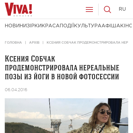
RU
НОВИНИ
ЗІРКИ
КРАСА
ПОДІЇ
КУЛЬТУРА
АФІША
КІНО
ГОЛОВНА
АРХІВ
КСЕНИЯ СОБЧАК ПРОДЕМОНСТРИРОВАЛА НЕРЕА
Ксения Собчак
продемонстрировала нереальные
позы из йоги в новой фотосессии
06.04.2016