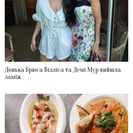
Донька Брюса Вілліса та Демі Мур вийшла
заміж