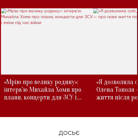
«Мрію про велику родину»:
«Я дозволила с
інтерв'ю Михайла Хоми про
Олена Тополя 
плани, концерти для ЗСУ і
життя після р
зміни під час війни
ДОСЬЄ