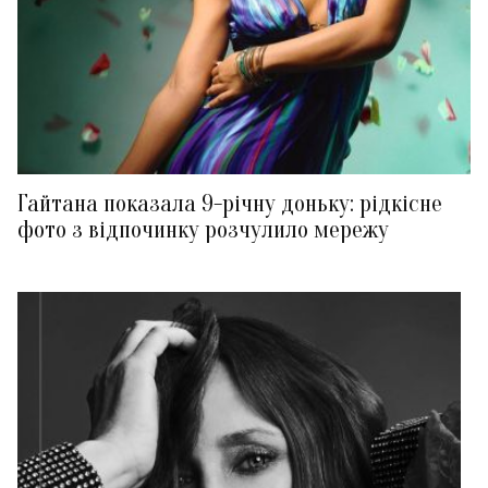
Гайтана показала 9-річну доньку: рідкісне
фото з відпочинку розчулило мережу