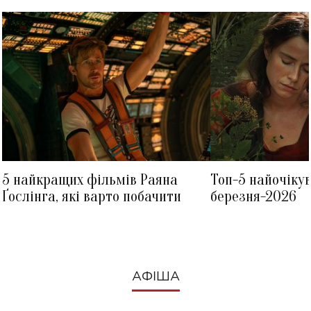
5 найкращих фільмів Раяна
Топ-5 найочіку
Ґослінга, які варто побачити
березня-2026
АФІША