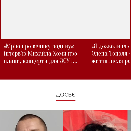
«Мрію про велику родину»:
«Я дозволила с
інтерв'ю Михайла Хоми про
Олена Тополя 
плани, концерти для ЗСУ і
життя після р
зміни під час війни
ДОСЬЄ