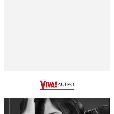
АСТРО