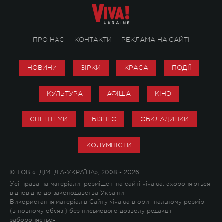
ПРО НАС
КОНТАКТИ
РЕКЛАМА НА САЙТІ
НОВИНИ
ЗІРКИ
КРАСА
ПОДІЇ
КУЛЬТУРА
АФІША
КІНО
СПЕЦТЕМИ
БІЗНЕС
ОБКЛАДИНКИ
КОЛУМНІСТИ
© ТОВ «ЕДІМЕДІА-УКРАЇНА», 2008 - 2026
Усі права на матеріали, розміщені на сайті viva.ua, охороняються
відповідно до законодавства України.
Використання матеріалів Сайту viva.ua в оригінальному розмірі
(в повному обсязі) без письмового дозволу редакції
забороняється.