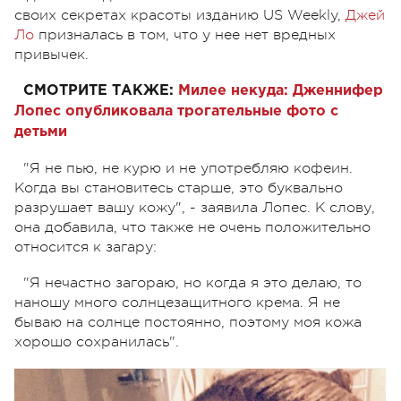
своих секретах красоты изданию US Weekly,
Джей
Ло
призналась в том, что у нее нет вредных
привычек.
СМОТРИТЕ ТАКЖЕ:
Милее некуда: Дженнифер
Лопес опубликовала трогательные фото с
детьми
"Я не пью, не курю и не употребляю кофеин.
Когда вы становитесь старше, это буквально
разрушает вашу кожу", - заявила Лопес. К слову,
она добавила, что также не очень положительно
относится к загару:
"Я нечастно загораю, но когда я это делаю, то
наношу много солнцезащитного крема. Я не
бываю на солнце постоянно, поэтому моя кожа
хорошо сохранилась".