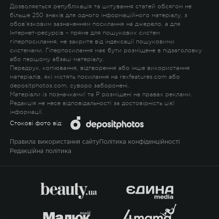
Дозволяється републікація та цитування статей обсягом не
більше 250 знаків для одного інформаційного матеріалу, з
обов'язковим зазначенням посилання на джерело, а для
Інтернет-ресурсів – пряме для пошукових систем
гіперпосилання, не закрите від індексації пошуковими
системами. Гіперпосилання має бути розміщене в підзаголовку
або першому абзаці матеріалу.
Передрук, копіювання, відтворення або інше використання
матеріалів, які містять посилання на rexfeatures.com або
depositphotos.com, суворо заборонені.
Матеріали із позначками
!
та
P
розміщені на правах реклами.
Редакція не несе відповідальності за достовірність цієї
інформації.
Стокові фото від:
Правила використання сайту
Політика конфіденційності
Редакційна політика