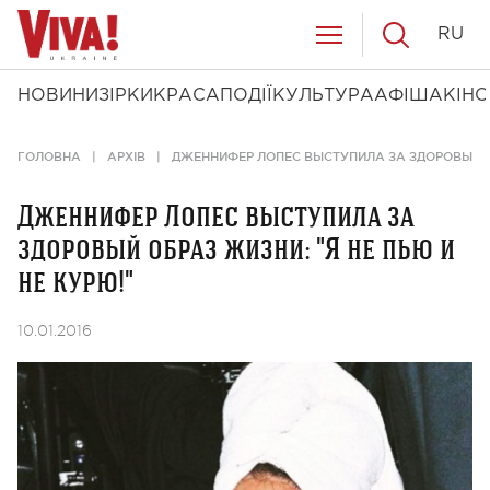
RU
НОВИНИ
ЗІРКИ
КРАСА
ПОДІЇ
КУЛЬТУРА
АФІША
КІНО
ГОЛОВНА
АРХІВ
ДЖЕННИФЕР ЛОПЕС ВЫСТУПИЛА ЗА ЗДОРОВЫЙ ОБ
Дженнифер Лопес выступила за
здоровый образ жизни: "Я не пью и
не курю!"
10.01.2016