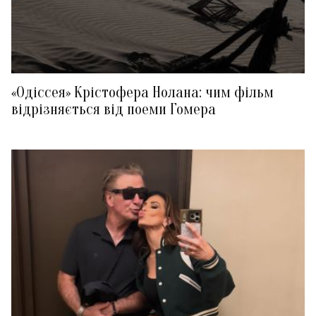
«Одіссея» Крістофера Нолана: чим фільм
відрізняється від поеми Гомера