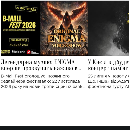
Легендарна музика ENIGMA
У Києві відбуде
вперше прозвучить наживо в
концерт пам'ят
Україні: де відбудеться концерт
Клименка: понад
B-Mall Fest оголошує іноземного
25 липня у новому o
виконають пісн
хедлайнера фестивалю: 22 листопада
Що, Інше» відбудеть
2026 року на новій третій сцені izibank
фронтмена гурту A
stage відбудеться українська прем'єра
Клименка. Це буде 
ENIGMA VOICES' ORIGINAL LIVE SHOW.
вечір, присвячений 
творчість стала си
справжньої любові д