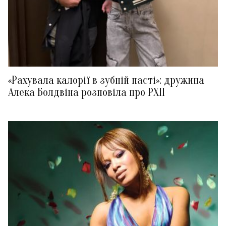
«Рахувала калорії в зубній пасті»: дружина
Алека Болдвіна розповіла про РХП