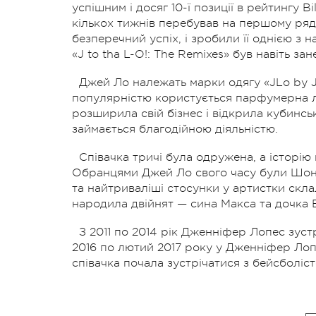
успішним і досяг 10-ї позиції в рейтингу B
кількох тижнів перебував на першому рядку
безперечний успіх, і зробили її однією з 
«J to tha L-O!: The Remixes» був навіть за
Джей Ло належать марки одягу «JLo by J
популярністю користується парфумерна лі
розширила свій бізнес і відкрила кубинсь
займається благодійною діяльністю.
Співачка тричі була одружена, а історію 
Обранцями Джей Ло свого часу були Шон 
та найтриваліші стосунки у артистки скл
народила двійнят — сина Макса та дочка 
З 2011 по 2014 рік Дженніфер Лопес зус
2016 по лютий 2017 року у Дженніфер Лоп
співачка почала зустрічатися з бейсболіс