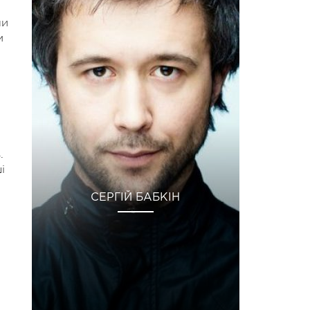
ли
м
.
і
СЕРГІЙ БАБКІН