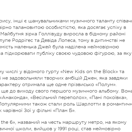
рису, інші є шанувальниками музичного таланту співач
вірно талановитою особистістю, яка досягає успіху в
ь. Майбутня зірка Голлівуду виросла в бідному районі
упе Родрігес та Девіда Лопеса, тому в дитинстві не
омість маленька Джей була наділена неймовірною
ла підкорювати публіку своєю чудовою фігурою, за яку
у числі у відомого гурту «New Kids on the Block» та
і не задовольняли творчих амбіцій Джен, яка завдяки
характеру отримала ще одне прізвисько «Полум».
 ще до виходу свого першого музичного альбому. Вон
Анаконда», «Весільний переполох», «Пані покоївка»,
 Популярними також стали роль Шарлотти в романтичн
 чарівної Зої у фільмі «План Б».
he 6», названий на честь маршруту метро, на якому
зичної школи, вийшов у 1991 році, став неймовірно