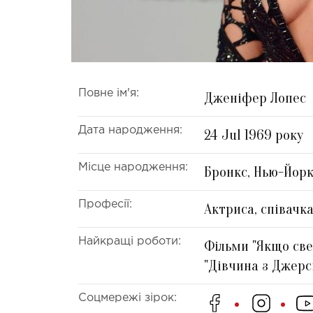
Повне ім'я:
Дженіфер Лопес
Дата народження:
24 Jul 1969 року
Місце народження:
Бронкс, Нью-Йорк
Професії:
Актриса, співачк
Найкращі роботи:
Фільми "Якщо све
"Дівчина з Джерсі
Соцмережі зірок: