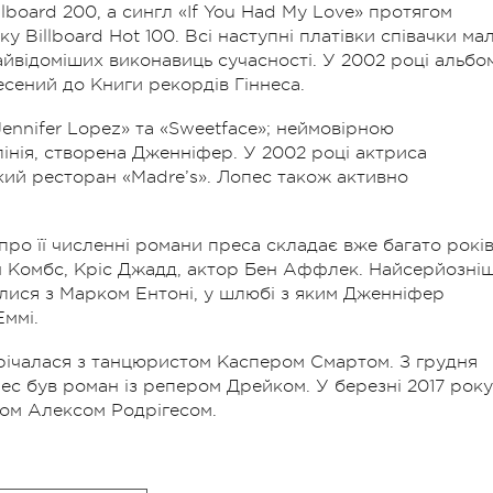
illboard 200, а сингл «If You Had My Love» протягом
 Billboard Hot 100. Всі наступні платівки співачки ма
найвідоміших виконавиць сучасності. У 2002 році альбо
несений до Книги рекордів Гіннеса.
ennifer Lopez» та «Sweetface»; неймовірною
нія, створена Дженніфер. У 2002 році актриса
кий ресторан «Madre’s». Лопес також активно
про її численні романи преса складає вже багато років
Комбс, Кріс Джадд, актор Бен Аффлек. Найсерйозніш
алися з Марком Ентоні, у шлюбі з яким Дженніфер
Еммі.
трічалася з танцюристом Каспером Смартом. З грудня
ес був роман із репером Дрейком. У березні 2017 року
том Алексом Родрігесом.