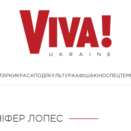
И
ЗІРКИ
КРАСА
ПОДІЇ
КУЛЬТУРА
АФІША
КІНО
СПЕЦТЕМ
ІФЕР ЛОПЕС