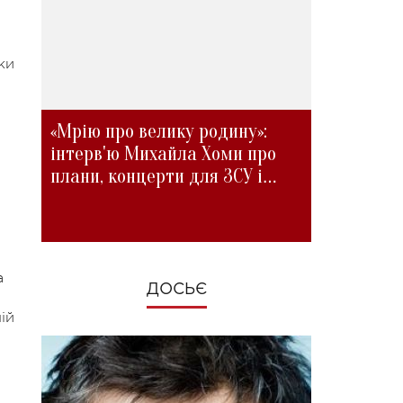
ки
«Мрію про велику родину»:
інтерв'ю Михайла Хоми про
плани, концерти для ЗСУ і
зміни під час війни
а
ДОСЬЄ
ій