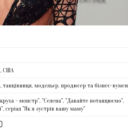
, США
а, танцівниця, модельєр, продюсер та бізнес-вумен
круха - монстр", "Селена", "Давайте потанцюємо",
", серіал "Як я зустрів вашу маму"