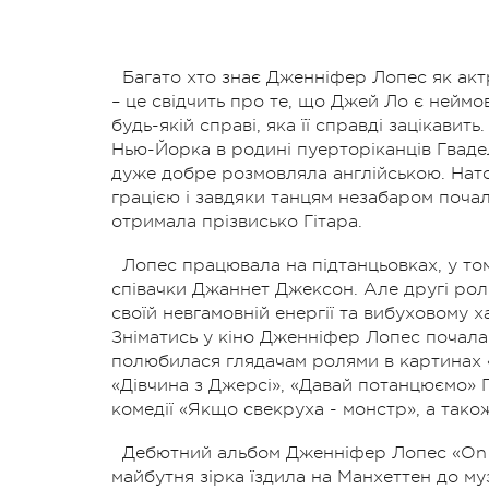
Багато хто знає Дженніфер Лопес як акт
– це свідчить про те, що Джей Ло є неймо
будь-якій справі, яка її справді зацікавит
Нью-Йорка в родині пуерторіканців Гвадел
дуже добре розмовляла англійською. Нат
грацією і завдяки танцям незабаром поча
отримала прізвисько Гітара.
Лопес працювала на підтанцьовках, у том
співачки Джаннет Джексон. Але другі рол
своїй невгамовній енергії та вибуховому 
Зніматись у кіно Дженніфер Лопес почала
полюбилася глядачам ролями в картинах «
«Дівчина з Джерсі», «Давай потанцюємо»
комедії «Якщо свекруха - монстр», а також
Дебютний альбом Дженніфер Лопес «On t
майбутня зірка їздила на Манхеттен до му