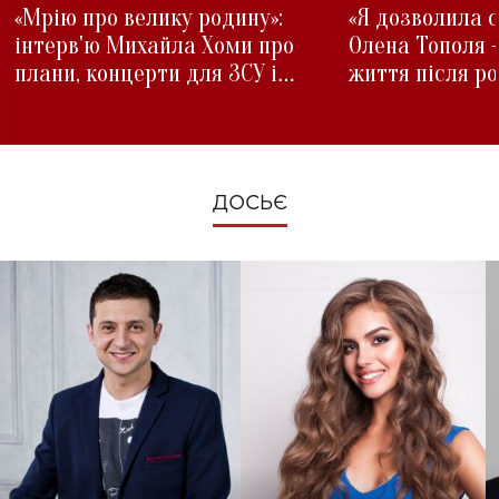
«Мрію про велику родину»:
«Я дозволила с
інтерв'ю Михайла Хоми про
Олена Тополя 
плани, концерти для ЗСУ і
життя після р
зміни під час війни
ДОСЬЄ