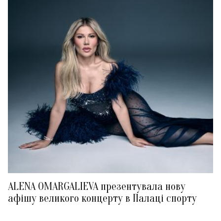
ALENA OMARGALIEVA презентувала нову
афішу великого концерту в Палаці спорту