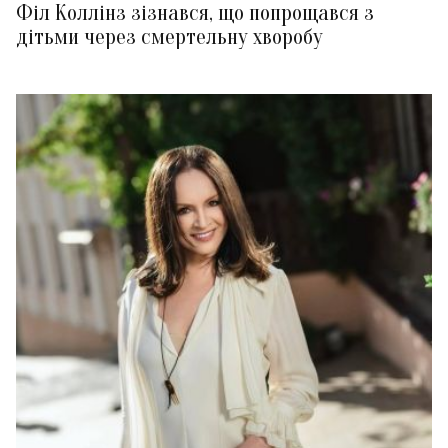
Філ Коллінз зізнався, що попрощався з
дітьми через смертельну хворобу