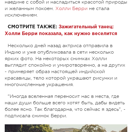
наедине с собой и насладиться красотой природы
и желанным покоем.
Холли Берри
не стала
исключением.
СМОТРИТЕ ТАКЖЕ:
Зажигательный танец:
Холли Берри показала, как нужно веселится
Несколько дней назад актриса отправила в
Индию и уже опубликовала в сети несколько
ярких фото. На некоторых снимках Холли
выглядит спокойно и умиротворенно, а на других
- примеряет образ настоящей индийской
красавицы, тело которой украшают рисунки и
многочисленные украшения.
"Иногда вселенная переносит нас в места, где
наши души больше всего хотят быть, дабы видеть
более ясно. Так благодарна, что сейчас я здесь", -
подписала снимок Берри.