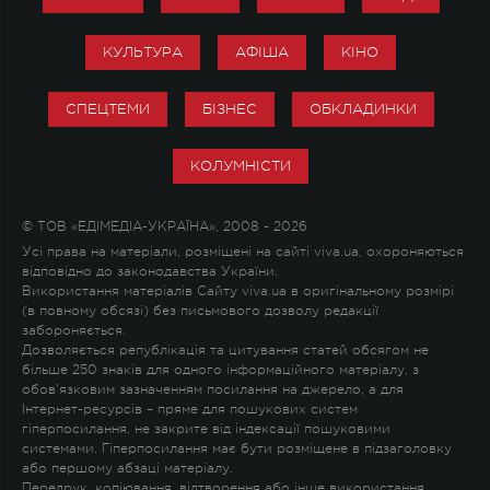
КУЛЬТУРА
АФІША
КІНО
СПЕЦТЕМИ
БІЗНЕС
ОБКЛАДИНКИ
КОЛУМНІСТИ
© ТОВ «ЕДІМЕДІА-УКРАЇНА», 2008 - 2026
Усі права на матеріали, розміщені на сайті viva.ua, охороняються
відповідно до законодавства України.
Використання матеріалів Сайту viva.ua в оригінальному розмірі
(в повному обсязі) без письмового дозволу редакції
забороняється.
Дозволяється републікація та цитування статей обсягом не
більше 250 знаків для одного інформаційного матеріалу, з
обов'язковим зазначенням посилання на джерело, а для
Інтернет-ресурсів – пряме для пошукових систем
гіперпосилання, не закрите від індексації пошуковими
системами. Гіперпосилання має бути розміщене в підзаголовку
або першому абзаці матеріалу.
Передрук, копіювання, відтворення або інше використання