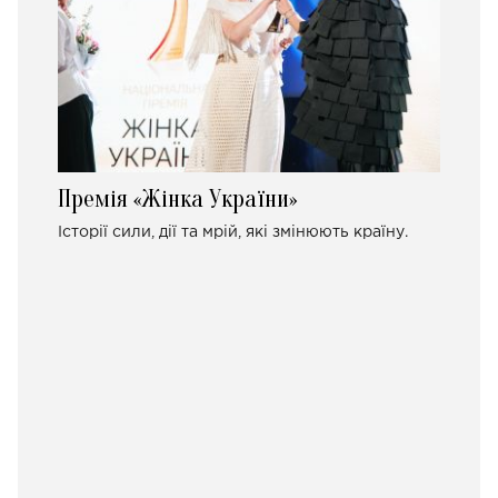
Премія «Жінка України»
Історії сили, дії та мрій, які змінюють країну.