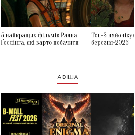
5 найкращих фільмів Раяна
Топ-5 найочіку
Ґослінга, які варто побачити
березня-2026
АФІША