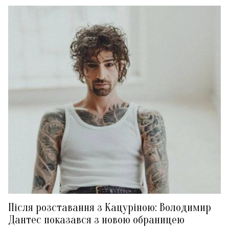
Після розставання з Кацуріною: Володимир
Дантес показався з новою обраницею