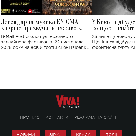
Легендарна музика ENIGMA
У Києві відбуде
вперше прозвучить наживо в
концерт пам'ят
Україні: де відбудеться концерт
Клименка: понад
B-Mall Fest оголошує іноземного
25 липня у новому o
виконають пісн
хедлайнера фестивалю: 22 листопада
Що, Інше» відбудеть
2026 року на новій третій сцені izibank
фронтмена гурту A
stage відбудеться українська прем'єра
Клименка. Це буде 
ENIGMA VOICES' ORIGINAL LIVE SHOW.
вечір, присвячений 
творчість стала си
справжньої любові д
ПРО НАС
КОНТАКТИ
РЕКЛАМА НА САЙТІ
НОВИНИ
ЗІРКИ
КРАСА
ПОДІЇ