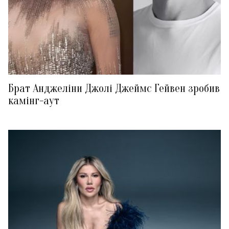
Брат Анджеліни Джолі Джеймс Гейвен зробив
камінг-аут