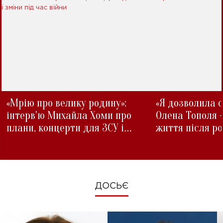
«Мрію про велику родину»:
«Я дозволила с
інтерв'ю Михайла Хоми про
Олена Тополя 
плани, концерти для ЗСУ і
життя після р
зміни під час війни
ДОСЬЄ