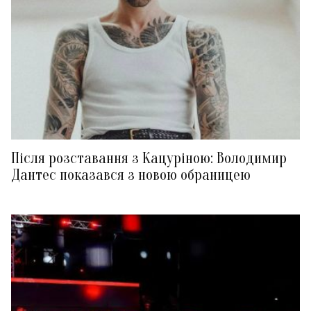
Після розставання з Кацуріною: Володимир
Дантес показався з новою обраницею