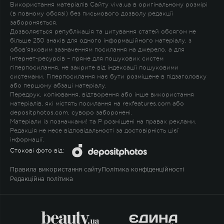
Використання матеріалів Сайту viva.ua в оригінальному розмірі
(в повному обсязі) без письмового дозволу редакції
забороняється.
Дозволяється републікація та цитування статей обсягом не
більше 250 знаків для одного інформаційного матеріалу, з
обов'язковим зазначенням посилання на джерело, а для
Інтернет-ресурсів – пряме для пошукових систем
гіперпосилання, не закрите від індексації пошуковими
системами. Гіперпосилання має бути розміщене в підзаголовку
або першому абзаці матеріалу.
Передрук, копіювання, відтворення або інше використання
матеріалів, які містять посилання на rexfeatures.com або
depositphotos.com, суворо заборонені.
Матеріали із позначками
!
та
P
розміщені на правах реклами.
Редакція не несе відповідальності за достовірність цієї
інформації.
Стокові фото від:
Правила використання сайту
Політика конфіденційності
Редакційна політика