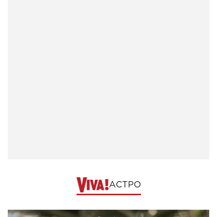
АСТРО