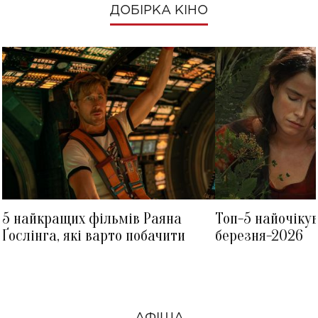
ДОБІРКА КІНО
5 найкращих фільмів Раяна
Топ-5 найочіку
Ґослінга, які варто побачити
березня-2026