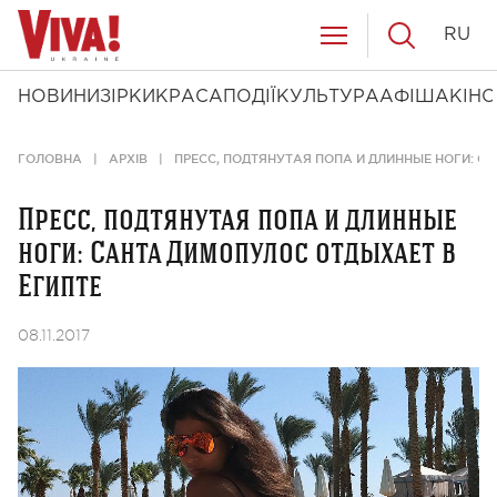
RU
НОВИНИ
ЗІРКИ
КРАСА
ПОДІЇ
КУЛЬТУРА
АФІША
КІНО
ГОЛОВНА
АРХІВ
ПРЕСС, ПОДТЯНУТАЯ ПОПА И ДЛИННЫЕ НОГИ: С
Пресс, подтянутая попа и длинные
ноги: Санта Димопулос отдыхает в
Египте
08.11.2017