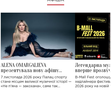
АФІША
ALENA OMARGALIEVA
Легендарна му
презентувала нову афішу
вперше прозвуч
великого концерту в Палаці
Україні: де від
7 листопада 2026 року Палац спорту
B-Mall Fest оголош
спорту
стане місцем великої музичної історії —
хедлайнера фестива
«Не пʼяна — закохана», саме так
2026 року на новій т
символічно названо майбутній концерт
stage відбудеться у
ALENA OMARGALIEVA.
ENIGMA VOICES' OR