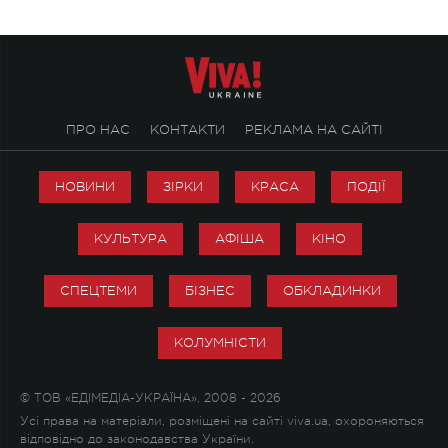
ПРО НАС
КОНТАКТИ
РЕКЛАМА НА САЙТІ
НОВИНИ
ЗІРКИ
КРАСА
ПОДІЇ
КУЛЬТУРА
АФІША
КІНО
СПЕЦТЕМИ
БІЗНЕС
ОБКЛАДИНКИ
КОЛУМНІСТИ
© ТОВ «ЕДІМЕДІА-УКРАЇНА», 2008 - 2026
Усі права на матеріали, розміщені на сайті viva.ua, охороняються
відповідно до законодавства України.