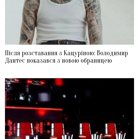
Після розставання з Кацуріною: Володимир
Дантес показався з новою обраницею