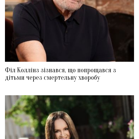
Філ Коллінз зізнався, що попрощався з
дітьми через смертельну хворобу