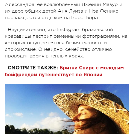
Алессандра, ее возлюбленный Джейми Мазур и
их двое общих детей Аня Луиза и Ноа Феникс
наслаждаются отдыхом на Бора-Бора.
Неудивительно, что Instagram бразильской
красавицы пестрит семейными фотографиями, на
которых ощущается вся безмятежность и
спокойствие. Очевидно, семейство отлично
проводит время в теплых краях.
СМОТРИТЕ ТАКЖЕ:
Бритни Спирс с молодым
бойфрендом путешествует по Японии