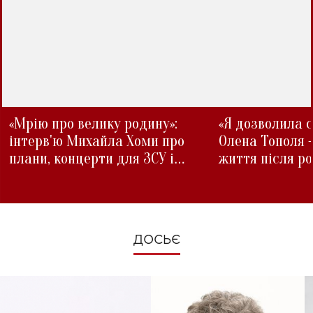
«Мрію про велику родину»:
«Я дозволила с
інтерв'ю Михайла Хоми про
Олена Тополя 
плани, концерти для ЗСУ і
життя після р
зміни під час війни
ДОСЬЄ