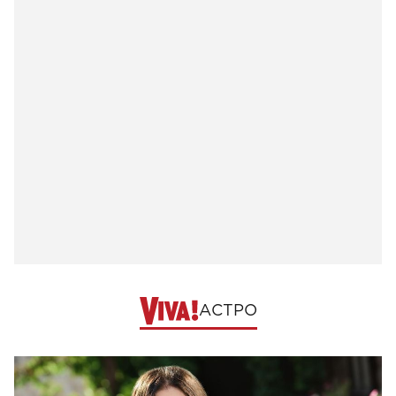
АСТРО