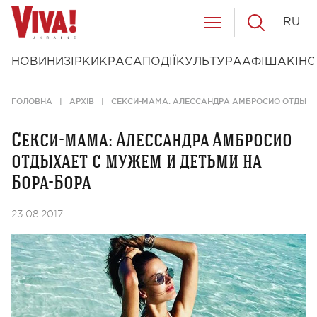
RU
НОВИНИ
ЗІРКИ
КРАСА
ПОДІЇ
КУЛЬТУРА
АФІША
КІНО
ГОЛОВНА
АРХІВ
СЕКСИ-МАМА: АЛЕССАНДРА АМБРОСИО ОТДЫХАЕ
Секси-мама: Алессандра Амбросио
отдыхает с мужем и детьми на
Бора-Бора
23.08.2017