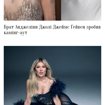
Брат Анджеліни Джолі Джеймс Гейвен зробив
камінг-аут