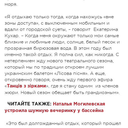
моря.
«Я отдыхаю только тогда, когда нахожусь «вне
зоны доступа», с выключенным мобильным и
вдали от городской суеты, – говорит Екатерина
Кухар. – Когда меня окружают только мои самые
близкие и любимые люди, солнце, белый песок и
прозрачная бирюзовая вода. В этом году был
именно такой отдых. Я полна сил, как никогда. С
нетерпением жду нового театрального сезона,
который мы по традиции откроем лучшим
украинским балетом «Лісова пісня». А еще,
откровенно говоря, очень жду первого эфира
«
», где я стану одним из членов
Танців з зірками
жюри. Новый сезон обещает быть грандиозным».
ЧИТАЙТЕ ТАКЖЕ:
Наталья Могилевская
устроила шумную вечеринку у бассейна
«Это был долгожданный отдых, который прошел