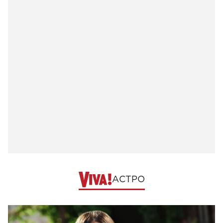
АСТРО