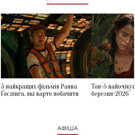
5 найкращих фільмів Раяна
Топ-5 найочіку
Ґослінга, які варто побачити
березня-2026
АФІША