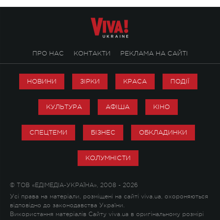
ПРО НАС
КОНТАКТИ
РЕКЛАМА НА САЙТІ
НОВИНИ
ЗІРКИ
КРАСА
ПОДІЇ
КУЛЬТУРА
АФІША
КІНО
СПЕЦТЕМИ
БІЗНЕС
ОБКЛАДИНКИ
КОЛУМНІСТИ
© ТОВ «ЕДІМЕДІА-УКРАЇНА», 2008 - 2026
Усі права на матеріали, розміщені на сайті viva.ua, охороняються
відповідно до законодавства України.
Використання матеріалів Сайту viva.ua в оригінальному розмірі