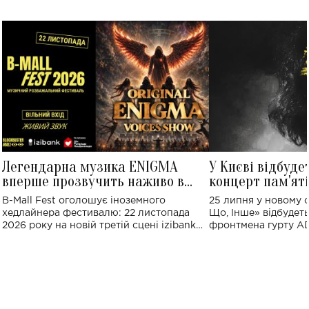
Легендарна музика ENIGMA
У Києві відбуде
вперше прозвучить наживо в
концерт пам'ят
Україні: де відбудеться концерт
Клименка: понад
B-Mall Fest оголошує іноземного
25 липня у новому o
виконають пісн
хедлайнера фестивалю: 22 листопада
Що, Інше» відбудеть
2026 року на новій третій сцені izibank
фронтмена гурту A
stage відбудеться українська прем'єра
Клименка. Це буде 
ENIGMA VOICES' ORIGINAL LIVE SHOW.
вечір, присвячений 
творчість стала си
справжньої любові д