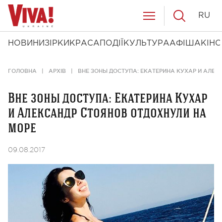
RU
НОВИНИ
ЗІРКИ
КРАСА
ПОДІЇ
КУЛЬТУРА
АФІША
КІНО
ГОЛОВНА
АРХІВ
ВНЕ ЗОНЫ ДОСТУПА: ЕКАТЕРИНА КУХАР И АЛЕ
Вне зоны доступа: Екатерина Кухар
и Александр Стоянов отдохнули на
море
09.08.2017