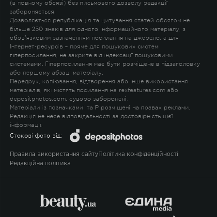
(в повному обсязі) без письмового дозволу редакції
забороняється.
Дозволяється републікація та цитування статей обсягом не
більше 250 знаків для одного інформаційного матеріалу, з
обов'язковим зазначенням посилання на джерело, а для
Інтернет-ресурсів – пряме для пошукових систем
гіперпосилання, не закрите від індексації пошуковими
системами. Гіперпосилання має бути розміщене в підзаголовку
або першому абзаці матеріалу.
Передрук, копіювання, відтворення або інше використання
матеріалів, які містять посилання на rexfeatures.com або
depositphotos.com, суворо заборонені.
Матеріали із позначками
!
та
P
розміщені на правах реклами.
Редакція не несе відповідальності за достовірність цієї
інформації.
Стокові фото від:
Правила використання сайту
Політика конфіденційності
Редакційна політика