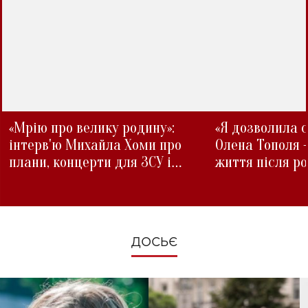
«Мрію про велику родину»:
«Я дозволила с
інтерв'ю Михайла Хоми про
Олена Тополя 
плани, концерти для ЗСУ і
життя після р
зміни під час війни
ДОСЬЄ