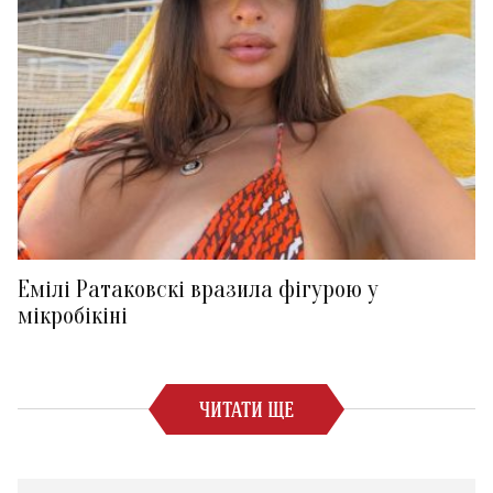
Емілі Ратаковскі вразила фігурою у
мікробікіні
ЧИТАТИ ЩЕ