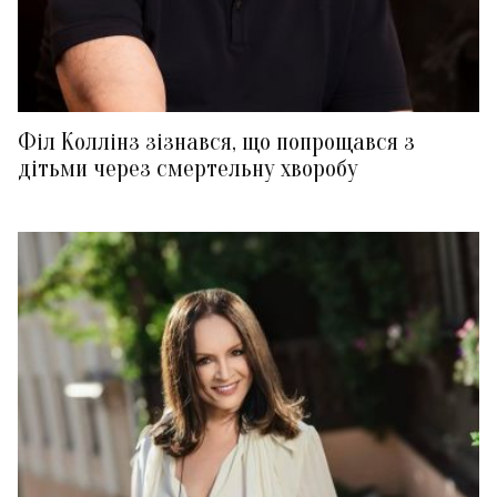
Філ Коллінз зізнався, що попрощався з
дітьми через смертельну хворобу